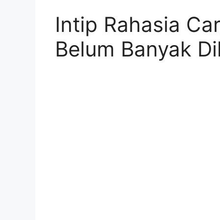
Intip Rahasia C
Belum Banyak Di