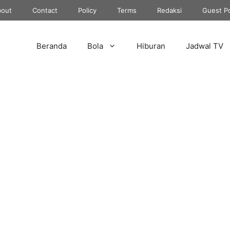
out
Contact
Policy
Terms
Redaksi
Guest P
Beranda
Bola
Hiburan
Jadwal TV