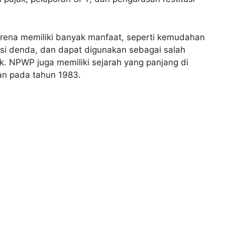
arena memiliki banyak manfaat, seperti kemudahan
si denda, dan dapat digunakan sebagai salah
. NPWP juga memiliki sejarah yang panjang di
kan pada tahun 1983.