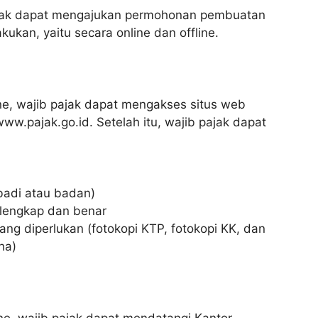
ajak dapat mengajukan permohonan pembuatan
ukan, yaitu secara online dan offline.
, wajib pajak dapat mengakses situs web
www.pajak.go.id. Setelah itu, wajib pajak dapat
ibadi atau badan)
 lengkap dan benar
g diperlukan (fotokopi KTP, fotokopi KK, dan
ha)
e, wajib pajak dapat mendatangi Kantor