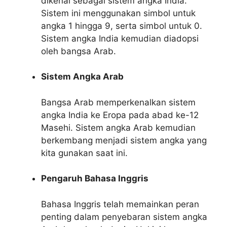
dikenal sebagai sistem angka India.
Sistem ini menggunakan simbol untuk
angka 1 hingga 9, serta simbol untuk 0.
Sistem angka India kemudian diadopsi
oleh bangsa Arab.
Sistem Angka Arab
Bangsa Arab memperkenalkan sistem
angka India ke Eropa pada abad ke-12
Masehi. Sistem angka Arab kemudian
berkembang menjadi sistem angka yang
kita gunakan saat ini.
Pengaruh Bahasa Inggris
Bahasa Inggris telah memainkan peran
penting dalam penyebaran sistem angka