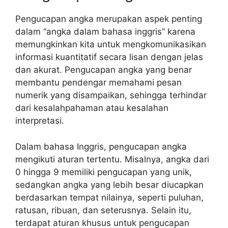
Pengucapan angka merupakan aspek penting
dalam “angka dalam bahasa inggris” karena
memungkinkan kita untuk mengkomunikasikan
informasi kuantitatif secara lisan dengan jelas
dan akurat. Pengucapan angka yang benar
membantu pendengar memahami pesan
numerik yang disampaikan, sehingga terhindar
dari kesalahpahaman atau kesalahan
interpretasi.
Dalam bahasa Inggris, pengucapan angka
mengikuti aturan tertentu. Misalnya, angka dari
0 hingga 9 memiliki pengucapan yang unik,
sedangkan angka yang lebih besar diucapkan
berdasarkan tempat nilainya, seperti puluhan,
ratusan, ribuan, dan seterusnya. Selain itu,
terdapat aturan khusus untuk pengucapan