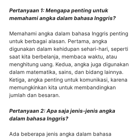
Pertanyaan 1: Mengapa penting untuk
memahami angka dalam bahasa Inggris?
Memahami angka dalam bahasa Inggris penting
untuk berbagai alasan. Pertama, angka
digunakan dalam kehidupan sehari-hari, seperti
saat kita berbelanja, membaca waktu, atau
menghitung uang. Kedua, angka juga digunakan
dalam matematika, sains, dan bidang lainnya.
Ketiga, angka penting untuk komunikasi, karena
memungkinkan kita untuk membandingkan
jumlah dan besaran.
Pertanyaan 2: Apa saja jenis-jenis angka
dalam bahasa Inggris?
Ada beberapa jenis angka dalam bahasa