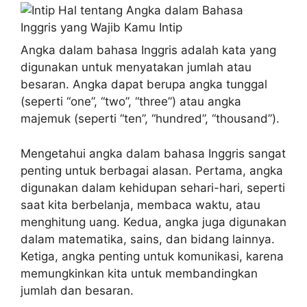
Angka dalam bahasa Inggris adalah kata yang
digunakan untuk menyatakan jumlah atau
besaran. Angka dapat berupa angka tunggal
(seperti “one”, “two”, “three”) atau angka
majemuk (seperti “ten”, “hundred”, “thousand”).
Mengetahui angka dalam bahasa Inggris sangat
penting untuk berbagai alasan. Pertama, angka
digunakan dalam kehidupan sehari-hari, seperti
saat kita berbelanja, membaca waktu, atau
menghitung uang. Kedua, angka juga digunakan
dalam matematika, sains, dan bidang lainnya.
Ketiga, angka penting untuk komunikasi, karena
memungkinkan kita untuk membandingkan
jumlah dan besaran.