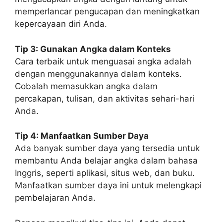
memperlancar pengucapan dan meningkatkan
kepercayaan diri Anda.
Tip 3: Gunakan Angka dalam Konteks
Cara terbaik untuk menguasai angka adalah
dengan menggunakannya dalam konteks.
Cobalah memasukkan angka dalam
percakapan, tulisan, dan aktivitas sehari-hari
Anda.
Tip 4: Manfaatkan Sumber Daya
Ada banyak sumber daya yang tersedia untuk
membantu Anda belajar angka dalam bahasa
Inggris, seperti aplikasi, situs web, dan buku.
Manfaatkan sumber daya ini untuk melengkapi
pembelajaran Anda.