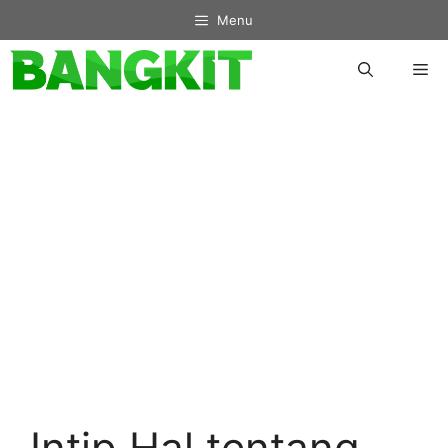
Skip
Menu
to
content
Me
Intip Hal tentang