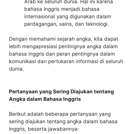
Arab ke seluruh dunia. Hal ini karena
bahasa Inggris menjadi bahasa
internasional yang digunakan dalam
perdagangan, sains, dan teknologi.
Dengan memahami sejarah angka, kita dapat
lebih mengapresiasi pentingnya angka dalam
bahasa inggris dan peran pentingnya dalam
komunikasi dan pertukaran informasi di seluruh
dunia.
Pertanyaan yang Sering Diajukan tentang
Angka dalam Bahasa Inggris
Berikut adalah beberapa pertanyaan yang
sering diajukan tentang angka dalam bahasa
Inggris, beserta jawabannya: