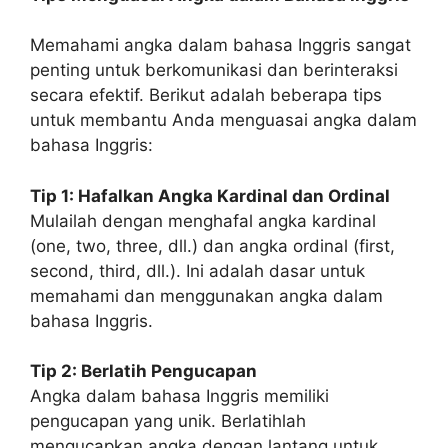
Memahami angka dalam bahasa Inggris sangat
penting untuk berkomunikasi dan berinteraksi
secara efektif. Berikut adalah beberapa tips
untuk membantu Anda menguasai angka dalam
bahasa Inggris:
Tip 1: Hafalkan Angka Kardinal dan Ordinal
Mulailah dengan menghafal angka kardinal
(one, two, three, dll.) dan angka ordinal (first,
second, third, dll.). Ini adalah dasar untuk
memahami dan menggunakan angka dalam
bahasa Inggris.
Tip 2: Berlatih Pengucapan
Angka dalam bahasa Inggris memiliki
pengucapan yang unik. Berlatihlah
mengucapkan angka dengan lantang untuk