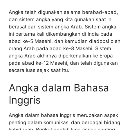
Angka telah digunakan selama berabad-abad,
dan sistem angka yang kita gunakan saat ini
berasal dari sistem angka Arab. Sistem angka
ini pertama kali dikembangkan di India pada
abad ke-5 Masehi, dan kemudian diadopsi oleh
orang Arab pada abad ke-8 Masehi. Sistem
angka Arab akhirnya diperkenalkan ke Eropa
pada abad ke-12 Masehi, dan telah digunakan
secara luas sejak saat itu.
Angka dalam Bahasa
Inggris
Angka dalam bahasa Inggris merupakan aspek
penting dalam komunikasi dan berbagai bidang
kehidupan. Berikut adalah lima aspek penting