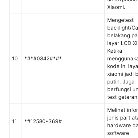
Xiaomi.
Mengetest
backlight/C
belakang p
layar LCD X
Ketika
10
*#*#0842#*#*
menggunak
kode ini laya
xiaomi jadi 
putih. Juga
berfungsi u
test getaran
Melihat info
jenis part a
11
*#12580*369#
hardware d
software