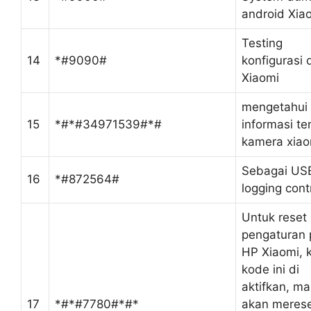
android Xia
Testing
14
*#9090#
konfigurasi 
Xiaomi
mengetahui 
15
*#*#34971539#*#
informasi te
kamera xiao
Sebagai US
16
*#872564#
logging contr
Untuk reset
pengaturan 
HP Xiaomi, k
kode ini di
aktifkan, m
17
*#*#7780#*#*
akan meres