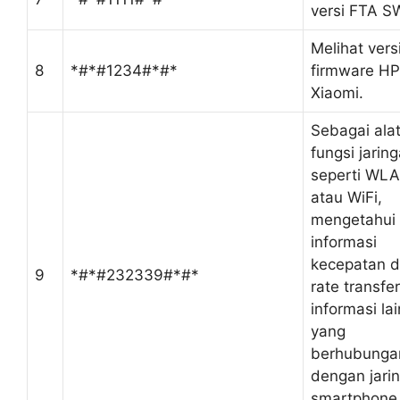
versi FTA S
Melihat vers
8
*#*#1234#*#*
firmware HP
Xiaomi.
Sebagai alat
fungsi jarin
seperti WL
atau WiFi,
mengetahui
informasi
kecepatan d
9
*#*#232339#*#*
rate transfe
informasi lai
yang
berhubunga
dengan jarin
smartphone