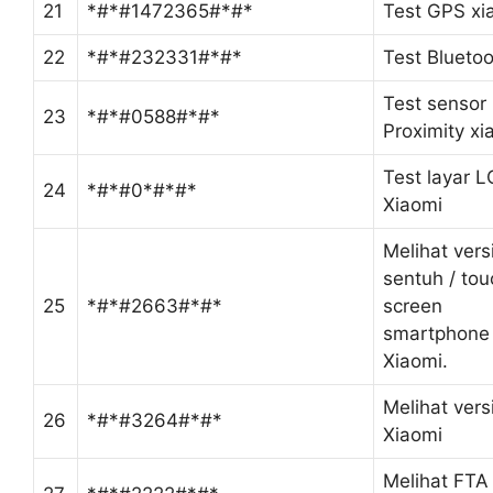
21
*#*#1472365#*#*
Test GPS xi
22
*#*#232331#*#*
Test Bluetoo
Test sensor
23
*#*#0588#*#*
Proximity xi
Test layar 
24
*#*#0*#*#*
Xiaomi
Melihat versi
sentuh / tou
25
*#*#2663#*#*
screen
smartphone
Xiaomi.
Melihat vers
26
*#*#3264#*#*
Xiaomi
Melihat FT