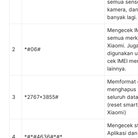
semua senso
kamera, da
banyak lagi.
Mengecek I
semua merk
Xiaomi. Jug
2
*#06#
digunakan u
cek IMEI me
lainnya.
Memformat 
menghapus
3
*2767*3855#
seluruh dat
(reset smar
Xiaomi)
Mengecek s
Aplikasi dan
4
*#*#4636#*#*