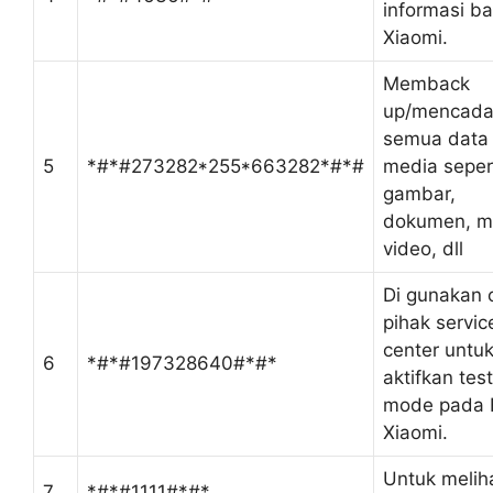
informasi ba
Xiaomi.
Memback
up/mencada
semua data
5
*#*#273282*255*663282*#*#
media seper
gambar,
dokumen, m
video, dll
Di gunakan 
pihak servic
center untu
6
*#*#197328640#*#*
aktifkan test
mode pada
Xiaomi.
Untuk melih
7
*#*#1111#*#*