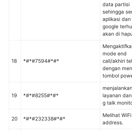
data partisi
sehingga s
aplikasi dan
google terh
akan di hap
Mengaktifka
mode end
18
*#*#7594#*#*
call/akhiri t
dengan men
tombol powe
menjalanka
19
*#*#8255#*#*
layanan dan 
g talk monit
Melihat WiF
20
*#*#232338#*#*
address.