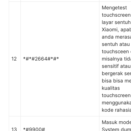
Mengetest
touchscreen
layar sentu
Xiaomi, apab
anda merasa
sentuh atau
touchsceen e
12
*#*#2664#*#*
misalnya tid
sensitif atau
bergerak sen
bisa bisa me
kualitas
touchscree
menggunak
kode rahasia
Masuk mod
13
*#9900#
System dum