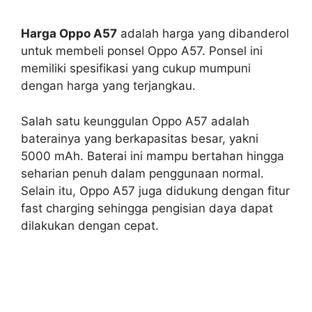
Harga Oppo A57
adalah harga yang dibanderol
untuk membeli ponsel Oppo A57. Ponsel ini
memiliki spesifikasi yang cukup mumpuni
dengan harga yang terjangkau.
Salah satu keunggulan Oppo A57 adalah
baterainya yang berkapasitas besar, yakni
5000 mAh. Baterai ini mampu bertahan hingga
seharian penuh dalam penggunaan normal.
Selain itu, Oppo A57 juga didukung dengan fitur
fast charging sehingga pengisian daya dapat
dilakukan dengan cepat.