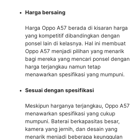
Harga bersaing
Harga Oppo A57 berada di kisaran harga
yang kompetitif dibandingkan dengan
ponsel lain di kelasnya. Hal ini membuat
Oppo A57 menjadi pilihan yang menarik
bagi mereka yang mencari ponsel dengan
harga terjangkau namun tetap
menawarkan spesifikasi yang mumpuni.
Sesuai dengan spesifikasi
Meskipun harganya terjangkau, Oppo A57
menawarkan spesifikasi yang cukup
mumpuni. Baterai berkapasitas besar,
kamera yang jernih, dan desain yang
menarik menjadi beberapa keunggulan