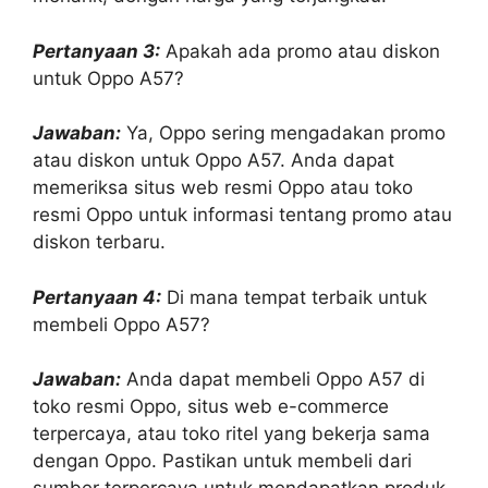
Pertanyaan 3:
Apakah ada promo atau diskon
untuk Oppo A57?
Jawaban:
Ya, Oppo sering mengadakan promo
atau diskon untuk Oppo A57. Anda dapat
memeriksa situs web resmi Oppo atau toko
resmi Oppo untuk informasi tentang promo atau
diskon terbaru.
Pertanyaan 4:
Di mana tempat terbaik untuk
membeli Oppo A57?
Jawaban:
Anda dapat membeli Oppo A57 di
toko resmi Oppo, situs web e-commerce
terpercaya, atau toko ritel yang bekerja sama
dengan Oppo. Pastikan untuk membeli dari