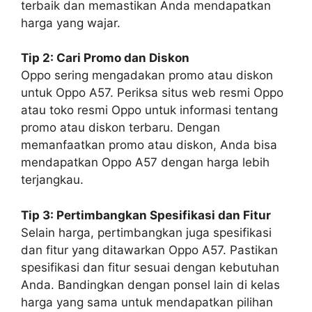
terbaik dan memastikan Anda mendapatkan
harga yang wajar.
Tip 2: Cari Promo dan Diskon
Oppo sering mengadakan promo atau diskon
untuk Oppo A57. Periksa situs web resmi Oppo
atau toko resmi Oppo untuk informasi tentang
promo atau diskon terbaru. Dengan
memanfaatkan promo atau diskon, Anda bisa
mendapatkan Oppo A57 dengan harga lebih
terjangkau.
Tip 3: Pertimbangkan Spesifikasi dan Fitur
Selain harga, pertimbangkan juga spesifikasi
dan fitur yang ditawarkan Oppo A57. Pastikan
spesifikasi dan fitur sesuai dengan kebutuhan
Anda. Bandingkan dengan ponsel lain di kelas
harga yang sama untuk mendapatkan pilihan