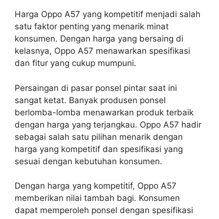
Harga Oppo A57 yang kompetitif menjadi salah
satu faktor penting yang menarik minat
konsumen. Dengan harga yang bersaing di
kelasnya, Oppo A57 menawarkan spesifikasi
dan fitur yang cukup mumpuni.
Persaingan di pasar ponsel pintar saat ini
sangat ketat. Banyak produsen ponsel
berlomba-lomba menawarkan produk terbaik
dengan harga yang terjangkau. Oppo A57 hadir
sebagai salah satu pilihan menarik dengan
harga yang kompetitif dan spesifikasi yang
sesuai dengan kebutuhan konsumen.
Dengan harga yang kompetitif, Oppo A57
memberikan nilai tambah bagi. Konsumen
dapat memperoleh ponsel dengan spesifikasi