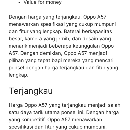
Value for money
Dengan harga yang terjangkau, Oppo A57
menawarkan spesifikasi yang cukup mumpuni
dan fitur yang lengkap. Baterai berkapasitas
besar, kamera yang jernih, dan desain yang
menarik menjadi beberapa keunggulan Oppo
A57. Dengan demikian, Oppo A57 menjadi
pilihan yang tepat bagi mereka yang mencari
ponsel dengan harga terjangkau dan fitur yang
lengkap.
Terjangkau
Harga Oppo A57 yang terjangkau menjadi salah
satu daya tarik utama ponsel ini. Dengan harga
yang kompetitif, Oppo A57 menawarkan
spesifikasi dan fitur yang cukup mumpuni.