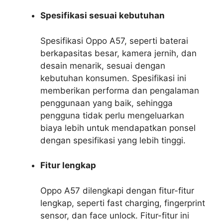
Spesifikasi sesuai kebutuhan
Spesifikasi Oppo A57, seperti baterai
berkapasitas besar, kamera jernih, dan
desain menarik, sesuai dengan
kebutuhan konsumen. Spesifikasi ini
memberikan performa dan pengalaman
penggunaan yang baik, sehingga
pengguna tidak perlu mengeluarkan
biaya lebih untuk mendapatkan ponsel
dengan spesifikasi yang lebih tinggi.
Fitur lengkap
Oppo A57 dilengkapi dengan fitur-fitur
lengkap, seperti fast charging, fingerprint
sensor, dan face unlock. Fitur-fitur ini