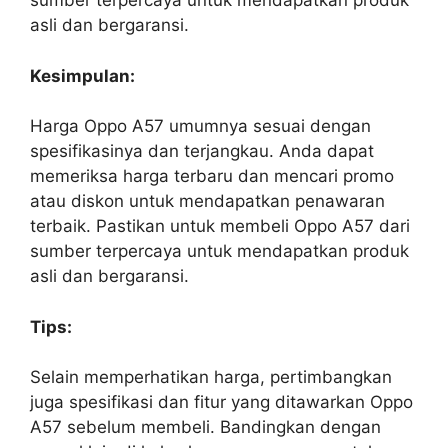
sumber terpercaya untuk mendapatkan produk
asli dan bergaransi.
Kesimpulan:
Harga Oppo A57 umumnya sesuai dengan
spesifikasinya dan terjangkau. Anda dapat
memeriksa harga terbaru dan mencari promo
atau diskon untuk mendapatkan penawaran
terbaik. Pastikan untuk membeli Oppo A57 dari
sumber terpercaya untuk mendapatkan produk
asli dan bergaransi.
Tips:
Selain memperhatikan harga, pertimbangkan
juga spesifikasi dan fitur yang ditawarkan Oppo
A57 sebelum membeli. Bandingkan dengan