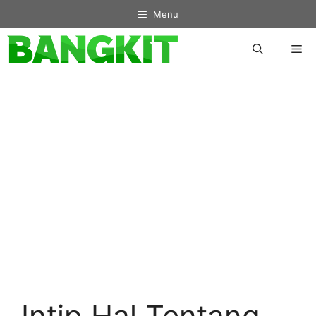
Skip
Menu
to
content
Me
Intip Hal Tentang