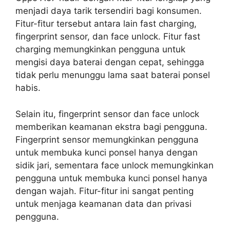
menjadi daya tarik tersendiri bagi konsumen.
Fitur-fitur tersebut antara lain fast charging,
fingerprint sensor, dan face unlock. Fitur fast
charging memungkinkan pengguna untuk
mengisi daya baterai dengan cepat, sehingga
tidak perlu menunggu lama saat baterai ponsel
habis.
Selain itu, fingerprint sensor dan face unlock
memberikan keamanan ekstra bagi pengguna.
Fingerprint sensor memungkinkan pengguna
untuk membuka kunci ponsel hanya dengan
sidik jari, sementara face unlock memungkinkan
pengguna untuk membuka kunci ponsel hanya
dengan wajah. Fitur-fitur ini sangat penting
untuk menjaga keamanan data dan privasi
pengguna.