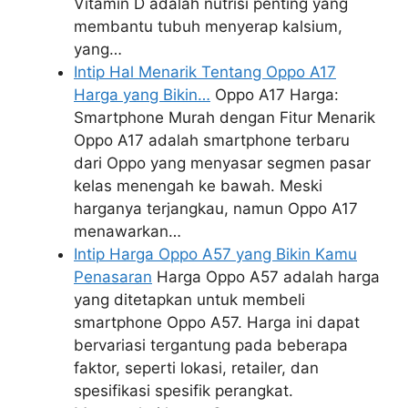
Vitamin D adalah nutrisi penting yang
membantu tubuh menyerap kalsium,
yang…
Intip Hal Menarik Tentang Oppo A17
Harga yang Bikin…
Oppo A17 Harga:
Smartphone Murah dengan Fitur Menarik
Oppo A17 adalah smartphone terbaru
dari Oppo yang menyasar segmen pasar
kelas menengah ke bawah. Meski
harganya terjangkau, namun Oppo A17
menawarkan…
Intip Harga Oppo A57 yang Bikin Kamu
Penasaran
Harga Oppo A57 adalah harga
yang ditetapkan untuk membeli
smartphone Oppo A57. Harga ini dapat
bervariasi tergantung pada beberapa
faktor, seperti lokasi, retailer, dan
spesifikasi spesifik perangkat.