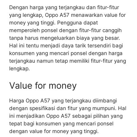
Dengan harga yang terjangkau dan fitur-fitur
yang lengkap, Oppo A57 menawarkan value for
money yang tinggi. Pengguna dapat
memperoleh ponsel dengan fitur-fitur canggih
tanpa harus mengeluarkan biaya yang besar.
Hal ini tentu menjadi daya tarik tersendiri bagi
konsumen yang mencari ponsel dengan harga
terjangkau namun tetap memiliki fitur-fitur yang
lengkap.
Value for money
Harga Oppo A57 yang terjangkau diimbangi
dengan spesifikasi dan fitur yang mumpuni. Hal
ini menjadikan Oppo A57 sebagai pilihan yang
tepat bagi konsumen yang mencari ponsel
dengan value for money yang tinggi.