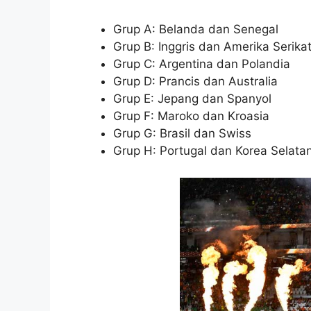
Grup A: Belanda dan Senegal
Grup B: Inggris dan Amerika Serika
Grup C: Argentina dan Polandia
Grup D: Prancis dan Australia
Grup E: Jepang dan Spanyol
Grup F: Maroko dan Kroasia
Grup G: Brasil dan Swiss
Grup H: Portugal dan Korea Selata