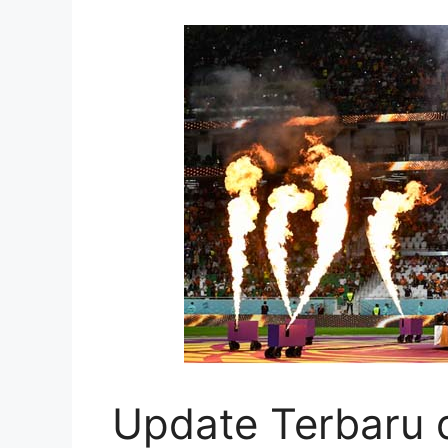
Update Terbaru 