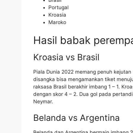
Brasil
Portugal
Kroasia
Maroko
Hasil babak perempa
Kroasia vs Brasil
Piala Dunia 2022 memang penuh kejutan y
disangka bisa mengamankan tiket menuju
raksasa Brasil berakhir imbang 1 – 1. Kr
dengan skor 4 – 2. Dua gol pada pertandi
Neymar.
Belanda vs Argentina
Belanda dan Argentina bermain imbang 2 