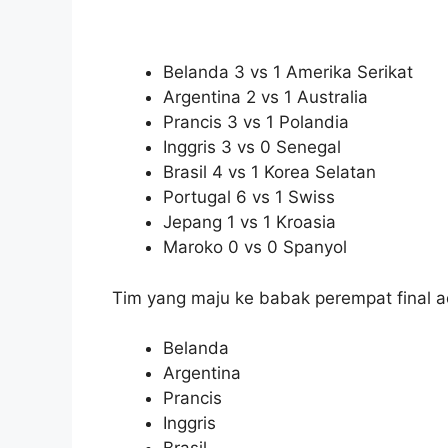
Belanda 3 vs 1 Amerika Serikat
Argentina 2 vs 1 Australia
Prancis 3 vs 1 Polandia
Inggris 3 vs 0 Senegal
Brasil 4 vs 1 Korea Selatan
Portugal 6 vs 1 Swiss
Jepang 1 vs 1 Kroasia
Maroko 0 vs 0 Spanyol
Tim yang maju ke babak perempat final a
Belanda
Argentina
Prancis
Inggris