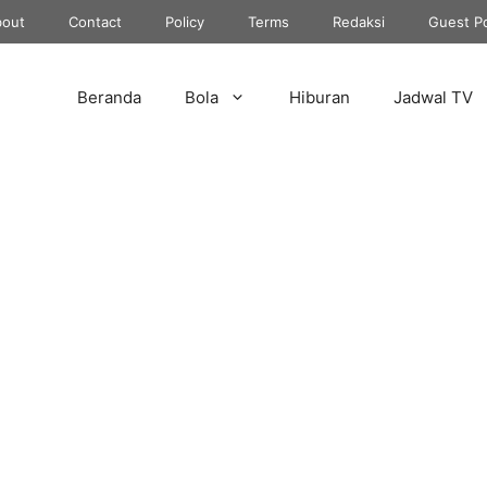
out
Contact
Policy
Terms
Redaksi
Guest P
Beranda
Bola
Hiburan
Jadwal TV