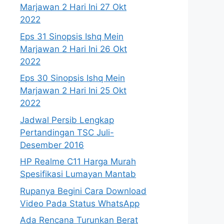
Marjawan 2 Hari Ini 27 Okt
2022
Eps 31 Sinopsis Ishq Mein
Marjawan 2 Hari Ini 26 Okt
2022
Eps 30 Sinopsis Ishq Mein
Marjawan 2 Hari Ini 25 Okt
2022
Jadwal Persib Lengkap
Pertandingan TSC Juli-
Desember 2016
HP Realme C11 Harga Murah
Spesifikasi Lumayan Mantab
Rupanya Begini Cara Download
Video Pada Status WhatsApp
Ada Rencana Turunkan Berat