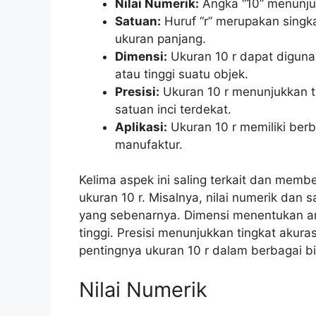
Nilai Numerik:
Angka “10” menunjuk
Satuan:
Huruf “r” merupakan singka
ukuran panjang.
Dimensi:
Ukuran 10 r dapat diguna
atau tinggi suatu objek.
Presisi:
Ukuran 10 r menunjukkan ti
satuan inci terdekat.
Aplikasi:
Ukuran 10 r memiliki berb
manufaktur.
Kelima aspek ini saling terkait dan me
ukuran 10 r. Misalnya, nilai numerik da
yang sebenarnya. Dimensi menentukan ar
tinggi. Presisi menunjukkan tingkat akur
pentingnya ukuran 10 r dalam berbagai bi
Nilai Numerik