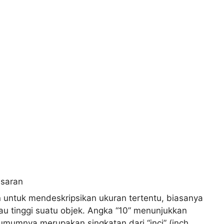
n untuk mendeskripsikan ukuran tertentu, biasanya
au tinggi suatu objek. Angka “10” menunjukkan
” umumnya merupakan singkatan dari “inci” (inch