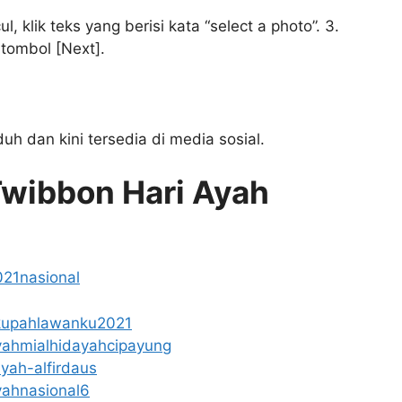
 klik teks yang berisi kata “select a photo”. 3.
 tombol [Next].
h dan kini tersedia di media sosial.
wibbon Hari Ayah
021nasional
kupahlawanku2021
yahmialhidayahcipayung
yah-alfirdaus
yahnasional6