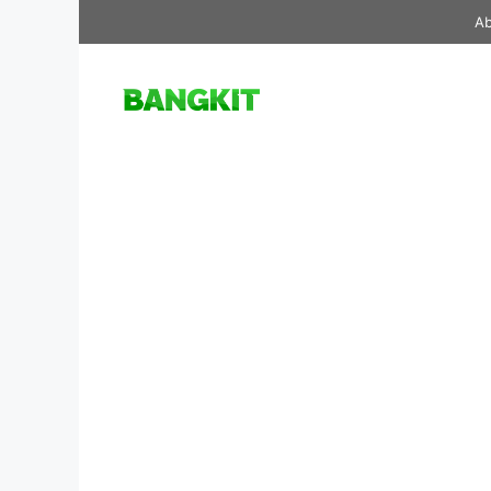
Skip
Ab
to
content