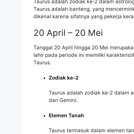
Taurus adalah zodiak ke-2 dalam astrolo
Taurus adalah banteng, yang mencermink
dikenal karena sifatnya yang pekerja kera
20 April – 20 Mei
Tanggal 20 April hingga 20 Mei merupaka
lahir pada periode ini memiliki karakterist
Taurus.
Zodiak ke-2
Taurus adalah zodiak ke-2 dalam ast
dan Gemini.
Elemen Tanah
Taurus termasuk dalam elemen tan