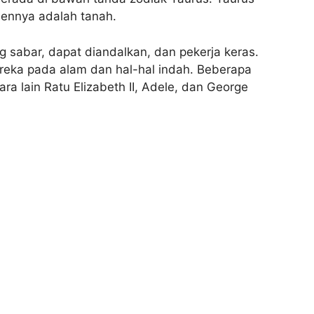
ennya adalah tanah.
g sabar, dapat diandalkan, dan pekerja keras.
reka pada alam dan hal-hal indah. Beberapa
ra lain Ratu Elizabeth II, Adele, dan George