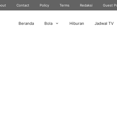
out
Contact
Policy
Terms
Redaksi
Guest P
Beranda
Bola
Hiburan
Jadwal TV