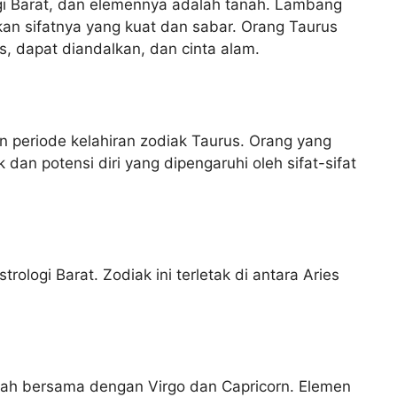
gi Barat, dan elemennya adalah tanah. Lambang
an sifatnya yang kuat dan sabar. Orang Taurus
s, dapat diandalkan, dan cinta alam.
n periode kelahiran zodiak Taurus. Orang yang
ik dan potensi diri yang dipengaruhi oleh sifat-sifat
rologi Barat. Zodiak ini terletak di antara Aries
ah bersama dengan Virgo dan Capricorn. Elemen