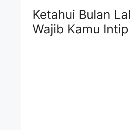
Ketahui Bulan La
Wajib Kamu Intip