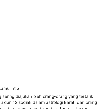
sering diajukan oleh orang-orang yang tertarik
u dari 12 zodiak dalam astrologi Barat, dan orang
 berada di bawah tanda zodiak Taurus. Taurus