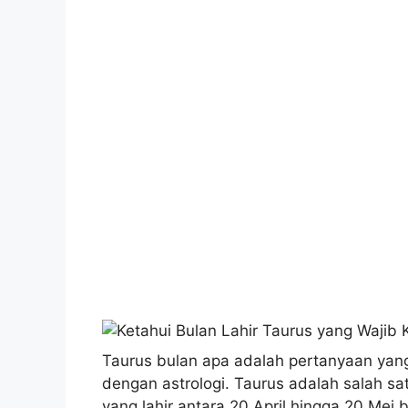
Taurus bulan apa adalah pertanyaan yang 
dengan astrologi. Taurus adalah salah sat
yang lahir antara 20 April hingga 20 Mei