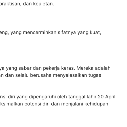
raktisan, dan keuletan.
ng, yang mencerminkan sifatnya yang kuat,
nya yang sabar dan pekerja keras. Mereka adalah
an dan selalu berusaha menyelesaikan tugas
 diri yang dipengaruhi oleh tanggal lahir 20 April
simalkan potensi diri dan menjalani kehidupan