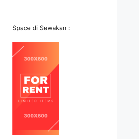
Space di Sewakan :