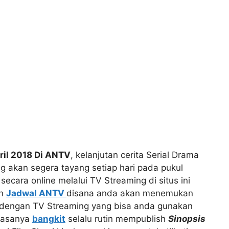
ril 2018 Di ANTV
, kelanjutan cerita Serial Drama
g akan segera tayang setiap hari pada pukul
ecara online melalui TV Streaming di situs ini
an
Jadwal ANTV
disana anda akan menemukan
p dengan TV Streaming yang bisa anda gunakan
Biasanya
bangkit
selalu rutin mempublish
Sinopsis