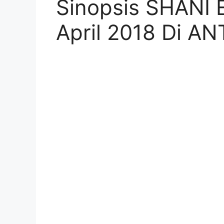
Sinopsis SHANI 
April 2018 Di AN