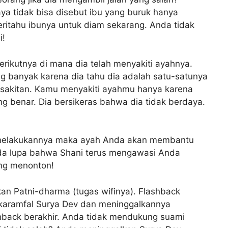
a tidak bisa disebut ibu yang buruk hanya
ritahu ibunya untuk diam sekarang. Anda tidak
i!
ikutnya di mana dia telah menyakiti ayahnya.
g banyak karena dia tahu dia adalah satu-satunya
kesakitan. Kamu menyakiti ayahmu hanya karena
 benar. Dia bersikeras bahwa dia tidak berdaya.
 melakukannya maka ayah Anda akan membantu
nda lupa bahwa Shani terus mengawasi Anda
ng menonton!
kan Patni-dharma (tugas wifinya). Flashback
karamfal Surya Dev dan meninggalkannya
shback berakhir. Anda tidak mendukung suami