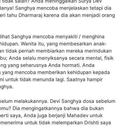
 tidak salah? Anda meninggalkan Surya Dev
adanya! Sanghya mencoba menjelaskan tetapi dia
i tahu Dharmaraj karena dia akan menjadi orang
lihat Sanghya mencoba menyakiti / menghina
kehidupan. Wanita itu, yang membesarkan anak-
an tidak pernah membiarkan mereka merindukan
bu; Anda selalu menyiksanya secara mental, fisik
ang yang seharusnya Anda hormati. Anda
g yang mencoba memberikan kehidupan kepada
i untuk tidak menunda lagi. Saatnya hampir
nghya.
ebelum melakukannya. Devi Sanghya dosa sebelum
nmu? Dia mengingatkannya bahwa dia bukan
erti saya, Anda juga berjanji Mahadev untuk
menerima untuk tidak melemparkan Drishti saya