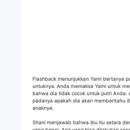
Flashback menunjukkan Yami bertanya pa
untuknya. Anda memaksa Yami untuk men
bahwa dia tidak cocok untuk putri Anda. 
padanya apakah dia akan memberitahu i
anaknya.
Shani menjawab bahwa ibu itu setara de
yang benar. Apa yang bisa dilakukan sese