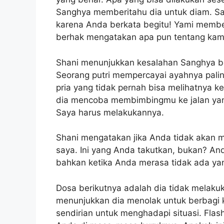
Sanghya memberitahu dia untuk diam. Say
karena Anda berkata begitu! Yami membe
berhak mengatakan apa pun tentang kam
Shani menunjukkan kesalahan Sanghya ber
Seorang putri mempercayai ayahnya palin
pria yang tidak pernah bisa melihatnya 
dia mencoba membimbingmu ke jalan yang
Saya harus melakukannya.
Shani mengatakan jika Anda tidak akan
saya. Ini yang Anda takutkan, bukan? A
bahkan ketika Anda merasa tidak ada ya
Dosa berikutnya adalah dia tidak melaku
menunjukkan dia menolak untuk berbagi 
sendirian untuk menghadapi situasi. Fla