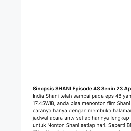
Sinopsis SHANI Episode 48 Senin 23 Ap
India Shani telah sampai pada eps 48 yan
17.45WIB, anda bisa menonton film Shani s
caranya hanya dengan membuka halam
jadwal acara antv setiap harinya lengka
untuk Nonton Shani setiap hari. Seperti 