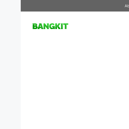
Skip
Ab
to
content