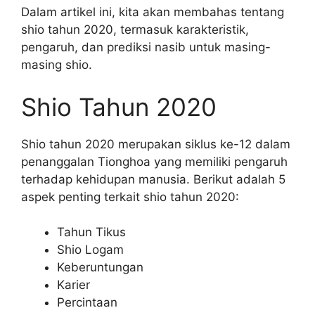
Dalam artikel ini, kita akan membahas tentang
shio tahun 2020, termasuk karakteristik,
pengaruh, dan prediksi nasib untuk masing-
masing shio.
Shio Tahun 2020
Shio tahun 2020 merupakan siklus ke-12 dalam
penanggalan Tionghoa yang memiliki pengaruh
terhadap kehidupan manusia. Berikut adalah 5
aspek penting terkait shio tahun 2020:
Tahun Tikus
Shio Logam
Keberuntungan
Karier
Percintaan