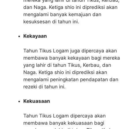
dan Naga. Ketiga shio ini diprediksi akan
mengalami banyak kemajuan dan
kesuksesan di tahun ini.
Kekayaan
Tahun Tikus Logam juga dipercaya akan
membawa banyak kekayaan bagi mereka
yang lahir di tahun Tikus, Kerbau, dan
Naga. Ketiga shio ini diprediksi akan
mengalami peningkatan pendapatan dan
rezeki di tahun ini.
Kekuasaan
Tahun Tikus Logam dipercaya akan
membawa banyak kekuasaan bagi