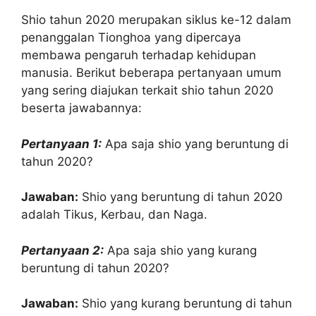
Shio tahun 2020 merupakan siklus ke-12 dalam
penanggalan Tionghoa yang dipercaya
membawa pengaruh terhadap kehidupan
manusia. Berikut beberapa pertanyaan umum
yang sering diajukan terkait shio tahun 2020
beserta jawabannya:
Pertanyaan 1:
Apa saja shio yang beruntung di
tahun 2020?
Jawaban:
Shio yang beruntung di tahun 2020
adalah Tikus, Kerbau, dan Naga.
Pertanyaan 2:
Apa saja shio yang kurang
beruntung di tahun 2020?
Jawaban:
Shio yang kurang beruntung di tahun