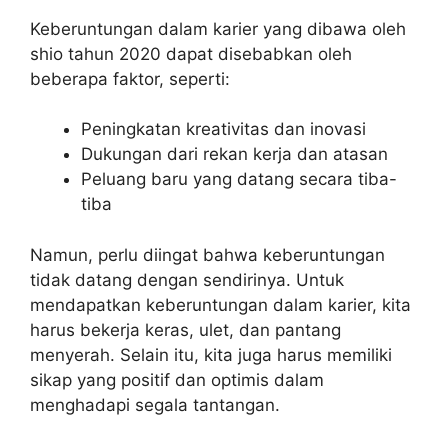
Keberuntungan dalam karier yang dibawa oleh
shio tahun 2020 dapat disebabkan oleh
beberapa faktor, seperti:
Peningkatan kreativitas dan inovasi
Dukungan dari rekan kerja dan atasan
Peluang baru yang datang secara tiba-
tiba
Namun, perlu diingat bahwa keberuntungan
tidak datang dengan sendirinya. Untuk
mendapatkan keberuntungan dalam karier, kita
harus bekerja keras, ulet, dan pantang
menyerah. Selain itu, kita juga harus memiliki
sikap yang positif dan optimis dalam
menghadapi segala tantangan.