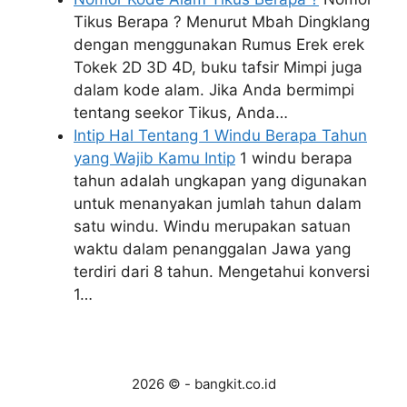
Tikus Berapa ? Menurut Mbah Dingklang
dengan menggunakan Rumus Erek erek
Tokek 2D 3D 4D, buku tafsir Mimpi juga
dalam kode alam. Jika Anda bermimpi
tentang seekor Tikus, Anda…
Intip Hal Tentang 1 Windu Berapa Tahun
yang Wajib Kamu Intip
1 windu berapa
tahun adalah ungkapan yang digunakan
untuk menanyakan jumlah tahun dalam
satu windu. Windu merupakan satuan
waktu dalam penanggalan Jawa yang
terdiri dari 8 tahun. Mengetahui konversi
1…
2026 © - bangkit.co.id