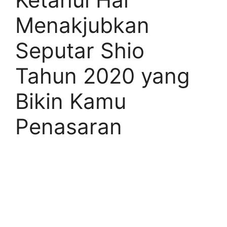
Menakjubkan
Seputar Shio
Tahun 2020 yang
Bikin Kamu
Penasaran