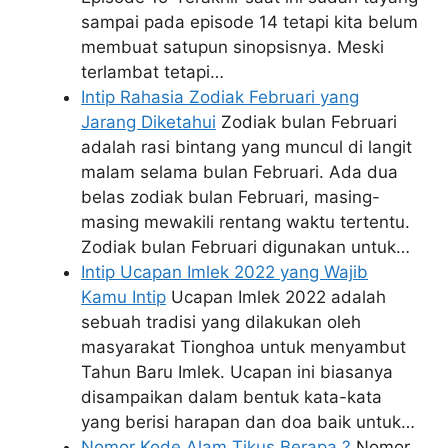
sampai pada episode 14 tetapi kita belum
membuat satupun sinopsisnya. Meski
terlambat tetapi…
Intip Rahasia Zodiak Februari yang
Jarang Diketahui
Zodiak bulan Februari
adalah rasi bintang yang muncul di langit
malam selama bulan Februari. Ada dua
belas zodiak bulan Februari, masing-
masing mewakili rentang waktu tertentu.
Zodiak bulan Februari digunakan untuk…
Intip Ucapan Imlek 2022 yang Wajib
Kamu Intip
Ucapan Imlek 2022 adalah
sebuah tradisi yang dilakukan oleh
masyarakat Tionghoa untuk menyambut
Tahun Baru Imlek. Ucapan ini biasanya
disampaikan dalam bentuk kata-kata
yang berisi harapan dan doa baik untuk…
Nomor Kode Alam Tikus Berapa ?
Nomor