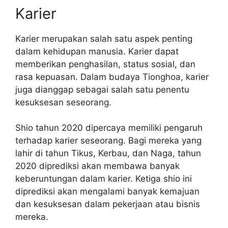
Karier
Karier merupakan salah satu aspek penting
dalam kehidupan manusia. Karier dapat
memberikan penghasilan, status sosial, dan
rasa kepuasan. Dalam budaya Tionghoa, karier
juga dianggap sebagai salah satu penentu
kesuksesan seseorang.
Shio tahun 2020 dipercaya memiliki pengaruh
terhadap karier seseorang. Bagi mereka yang
lahir di tahun Tikus, Kerbau, dan Naga, tahun
2020 diprediksi akan membawa banyak
keberuntungan dalam karier. Ketiga shio ini
diprediksi akan mengalami banyak kemajuan
dan kesuksesan dalam pekerjaan atau bisnis
mereka.