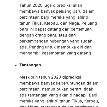
Tahun 2020 juga diprediksi akan
membawa banyak peluang baru dalam
percintaan bagi mereka yang lahir di
tahun Tikus, Kerbau, dan Naga. Peluang
baru ini dapat datang dari pertemuan
dengan orang baru, atau dari
perkembangan hubungan yang sudah
ada. Penting untuk membuka diri dan
mengambil kesempatan yang datang.
Tantangan
Meskipun tahun 2020 diprediksi
membawa banyak keberuntungan dalam
percintaan, namun bukan berarti tidak
ada tantangan yang akan dihadapi. Bagi
mereka yang lahir di tahun Tikus, Kerbau,
dan Naga, tantangan dalam percintaan di