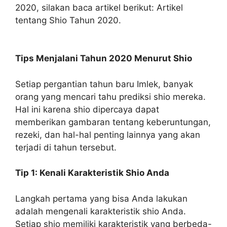
2020, silakan baca artikel berikut: Artikel
tentang Shio Tahun 2020.
Tips Menjalani Tahun 2020 Menurut Shio
Setiap pergantian tahun baru Imlek, banyak
orang yang mencari tahu prediksi shio mereka.
Hal ini karena shio dipercaya dapat
memberikan gambaran tentang keberuntungan,
rezeki, dan hal-hal penting lainnya yang akan
terjadi di tahun tersebut.
Tip 1: Kenali Karakteristik Shio Anda
Langkah pertama yang bisa Anda lakukan
adalah mengenali karakteristik shio Anda.
Setiap shio memiliki karakteristik yang berbeda-