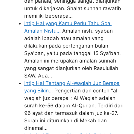
dan pahala, sehingga sangat dianjurkan
untuk dikerjakan. Shalat sunnah rawatib
memiliki beberapa…
Intip Hal yang Kamu Perlu Tahu Soal
Amalan Nisfu…
Amalan nisfu syaban
adalah ibadah atau amalan yang
dilakukan pada pertengahan bulan
Sya'ban, yaitu pada tanggal 15 Sya'ban.
Amalan ini merupakan amalan sunnah
yang sangat dianjurkan oleh Rasulullah
SAW. Ada…
Intip Hal Tentang Al-Waqiah Juz Berapa
yang Bikin…
Pengertian dan contoh "al
waqiah juz berapa": Al Waqiah adalah
surah ke-56 dalam Al-Qur'an. Terdiri dari
96 ayat dan termasuk dalam juz ke-27.
Surah ini diturunkan di Mekah dan
dinamai…