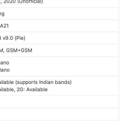
3, 2020 (Unofficial)
ng
 A21
 v9.0 (Pie)
IM, GSM+GSM
Nano
Nano
ilable (supports Indian bands)
ilable, 2G: Available