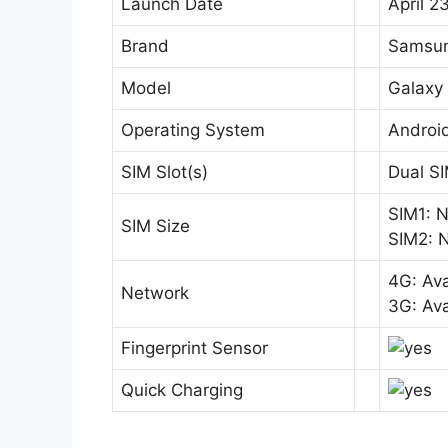
Launch Date
April 2
Brand
Samsu
Model
Galaxy
Operating System
Android
SIM Slot(s)
Dual S
SIM1: 
SIM Size
SIM2: 
4G: Ava
Network
3G: Ava
Fingerprint Sensor
Quick Charging