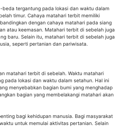
a-beda tergantung pada lokasi dan waktu dalam
belah timur. Cahaya matahari terbit memiliki
ibandingkan dengan cahaya matahari pada siang
n atau keemasan. Matahari terbit di sebelah juga
 baru. Selain itu, matahari terbit di sebelah juga
sia, seperti pertanian dan pariwisata.
n matahari terbit di sebelah. Waktu matahari
g pada lokasi dan waktu dalam setahun. Hal ini
 yang menyebabkan bagian bumi yang menghadap
dangkan bagian yang membelakangi matahari akan
 penting bagi kehidupan manusia. Bagi masyarakat
waktu untuk memulai aktivitas pertanian. Selain