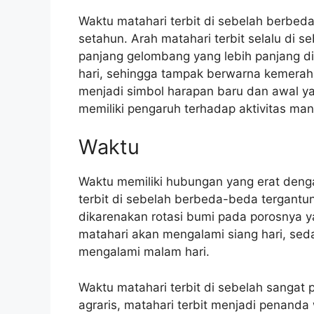
Waktu matahari terbit di sebelah berbed
setahun. Arah matahari terbit selalu di se
panjang gelombang yang lebih panjang d
hari, sehingga tampak berwarna kemeraha
menjadi simbol harapan baru dan awal yang
memiliki pengaruh terhadap aktivitas manu
Waktu
Waktu memiliki hubungan yang erat denga
terbit di sebelah berbeda-beda tergantun
dikarenakan rotasi bumi pada porosnya
matahari akan mengalami siang hari, se
mengalami malam hari.
Waktu matahari terbit di sebelah sangat
agraris, matahari terbit menjadi penanda 