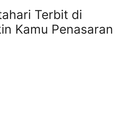
ahari Terbit di
kin Kamu Penasaran