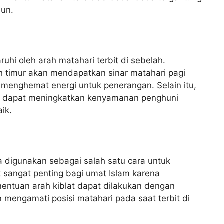
hun.
uhi oleh arah matahari terbit di sebelah.
timur akan mendapatkan sinar matahari pagi
 menghemat energi untuk penerangan. Selain itu,
ga dapat meningkatkan kenyamanan penghuni
aik.
ga digunakan sebagai salah satu cara untuk
t sangat penting bagi umat Islam karena
nentuan arah kiblat dapat dilakukan dengan
engamati posisi matahari pada saat terbit di