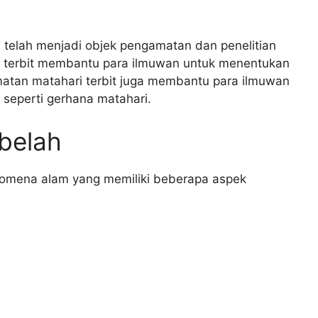
ah telah menjadi objek pengamatan dan penelitian
i terbit membantu para ilmuwan untuk menentukan
amatan matahari terbit juga membantu para ilmuwan
seperti gerhana matahari.
ebelah
enomena alam yang memiliki beberapa aspek