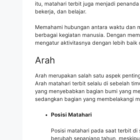
itu, matahari terbit juga menjadi penanda
bekerja, dan belajar.
Memahami hubungan antara waktu dan mat
berbagai kegiatan manusia. Dengan mema
mengatur aktivitasnya dengan lebih baik d
Arah
Arah merupakan salah satu aspek penting
Arah matahari terbit selalu di sebelah ti
yang menyebabkan bagian bumi yang men
sedangkan bagian yang membelakangi ma
Posisi Matahari
Posisi matahari pada saat terbit di 
berubah sepanjang tahun, meskipu