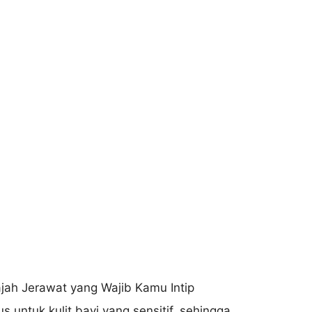
untuk kulit bayi yang sensitif, sehingga