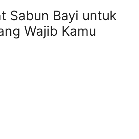
 Sabun Bayi untuk
ang Wajib Kamu