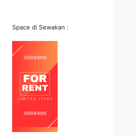
Space di Sewakan :