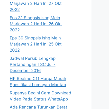
Marjawan 2 Hari Ini 27 Okt
2022
Eps 31 Sinopsis Ishq Mein
Marjawan 2 Hari Ini 26 Okt
2022
Eps 30 Sinopsis Ishq Mein
Marjawan 2 Hari Ini 25 Okt
2022
Jadwal Persib Lengkap
Pertandingan TSC Juli-
Desember 2016
HP Realme C11 Harga Murah
Spesifikasi Lumayan Mantab
Rupanya Begini Cara Download
Video Pada Status WhatsApp
Ada Rencana Turunkan Berat