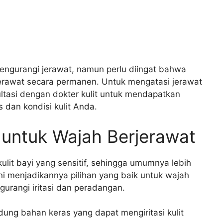
ngurangi jerawat, namun perlu diingat bahwa
rawat secara permanen. Untuk mengatasi jerawat
ultasi dengan dokter kulit untuk mendapatkan
 dan kondisi kulit Anda.
 untuk Wajah Berjerawat
ulit bayi yang sensitif, sehingga umumnya lebih
ni menjadikannya pilihan yang baik untuk wajah
urangi iritasi dan peradangan.
ng bahan keras yang dapat mengiritasi kulit