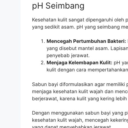
pH Seimbang
Kesehatan kulit sangat dipengaruhi oleh pH
yang sedikit asam. pH yang seimbang me
Mencegah Pertumbuhan Bakteri:
yang disebut mantel asam. Lapisa
penyebab jerawat.
Menjaga Kelembapan Kulit:
pH ya
kulit dengan cara mempertahankan k
Sabun bayi diformulasikan agar memilik
menjaga kesehatan kulit wajah dan menceg
berjerawat, karena kulit yang kering lebi
Dengan menggunakan sabun bayi yang 
kesehatan kulit wajah, mencegah kekering
yang dapat menyebabkan jerawat.