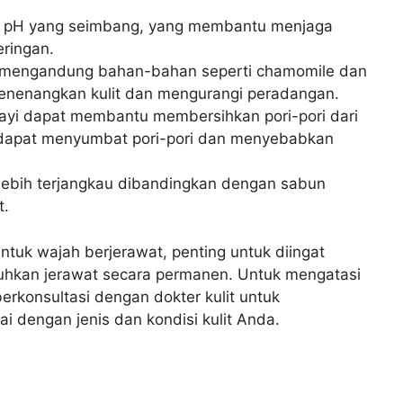
i pH yang seimbang, yang membantu menjaga
ringan.
 mengandung bahan-bahan seperti chamomile dan
enenangkan kulit dan mengurangi peradangan.
yi dapat membantu membersihkan pori-pori dari
 dapat menyumbat pori-pori dan menyebabkan
ebih terjangkau dibandingkan dengan sabun
t.
tuk wajah berjerawat, penting untuk diingat
hkan jerawat secara permanen. Untuk mengatasi
berkonsultasi dengan dokter kulit untuk
 dengan jenis dan kondisi kulit Anda.