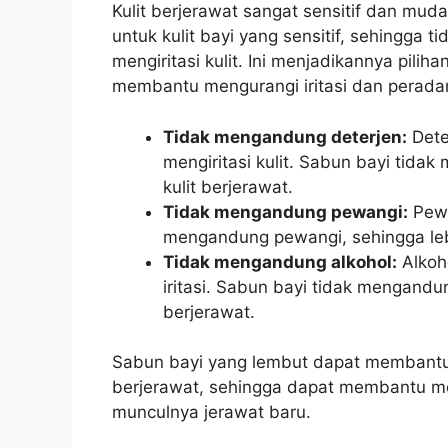
Kulit berjerawat sangat sensitif dan muda
untuk kulit bayi yang sensitif, sehingga
mengiritasi kulit. Ini menjadikannya pili
membantu mengurangi iritasi dan perada
Tidak mengandung deterjen:
Dete
mengiritasi kulit. Sabun bayi tida
kulit berjerawat.
Tidak mengandung pewangi:
Pewa
mengandung pewangi, sehingga lebi
Tidak mengandung alkohol:
Alkoh
iritasi. Sabun bayi tidak mengandun
berjerawat.
Sabun bayi yang lembut dapat membantu 
berjerawat, sehingga dapat membantu 
munculnya jerawat baru.