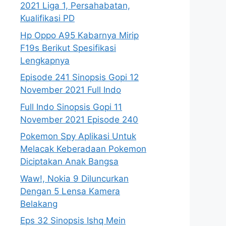
2021 Liga 1, Persahabatan,
Kualifikasi PD
Hp Oppo A95 Kabarnya Mirip
F19s Berikut Spesifikasi
Lengkapnya
Episode 241 Sinopsis Gopi 12
November 2021 Full Indo
Full Indo Sinopsis Gopi 11
November 2021 Episode 240
Pokemon Spy Aplikasi Untuk
Melacak Keberadaan Pokemon
Diciptakan Anak Bangsa
Waw!, Nokia 9 Diluncurkan
Dengan 5 Lensa Kamera
Belakang
Eps 32 Sinopsis Ishq Mein