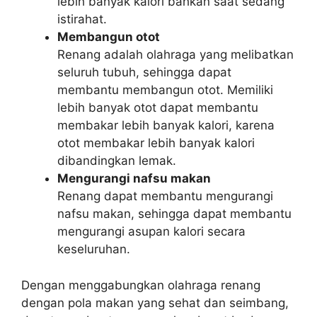
lebih banyak kalori bahkan saat sedang
istirahat.
Membangun otot
Renang adalah olahraga yang melibatkan
seluruh tubuh, sehingga dapat
membantu membangun otot. Memiliki
lebih banyak otot dapat membantu
membakar lebih banyak kalori, karena
otot membakar lebih banyak kalori
dibandingkan lemak.
Mengurangi nafsu makan
Renang dapat membantu mengurangi
nafsu makan, sehingga dapat membantu
mengurangi asupan kalori secara
keseluruhan.
Dengan menggabungkan olahraga renang
dengan pola makan yang sehat dan seimbang,