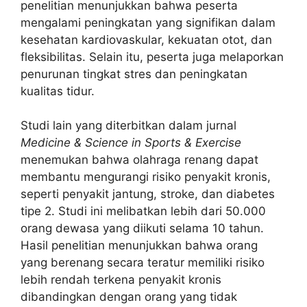
penelitian menunjukkan bahwa peserta
mengalami peningkatan yang signifikan dalam
kesehatan kardiovaskular, kekuatan otot, dan
fleksibilitas. Selain itu, peserta juga melaporkan
penurunan tingkat stres dan peningkatan
kualitas tidur.
Studi lain yang diterbitkan dalam jurnal
Medicine & Science in Sports & Exercise
menemukan bahwa olahraga renang dapat
membantu mengurangi risiko penyakit kronis,
seperti penyakit jantung, stroke, dan diabetes
tipe 2. Studi ini melibatkan lebih dari 50.000
orang dewasa yang diikuti selama 10 tahun.
Hasil penelitian menunjukkan bahwa orang
yang berenang secara teratur memiliki risiko
lebih rendah terkena penyakit kronis
dibandingkan dengan orang yang tidak