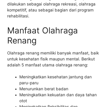
dilakukan sebagai olahraga rekreasi, olahraga
kompetitif, atau sebagai bagian dari program
rehabilitasi.
Manfaat Olahraga
Renang
Olahraga renang memiliki banyak manfaat, baik
untuk kesehatan fisik maupun mental. Berikut
adalah 5 manfaat utama olahraga renang:
Meningkatkan kesehatan jantung dan
paru-paru
Menurunkan berat badan
Meningkatkan kekuatan dan daya tahan
otot
Meningkatkan fleksibilitas dan