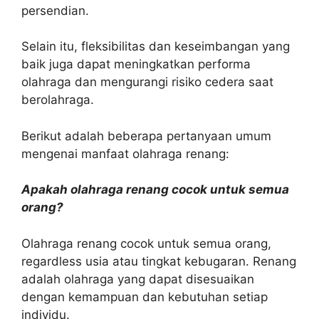
persendian.
Selain itu, fleksibilitas dan keseimbangan yang
baik juga dapat meningkatkan performa
olahraga dan mengurangi risiko cedera saat
berolahraga.
Berikut adalah beberapa pertanyaan umum
mengenai manfaat olahraga renang:
Apakah olahraga renang cocok untuk semua
orang?
Olahraga renang cocok untuk semua orang,
regardless usia atau tingkat kebugaran. Renang
adalah olahraga yang dapat disesuaikan
dengan kemampuan dan kebutuhan setiap
individu.