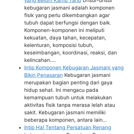
yang Belum Kamu Tahu
Unsur-unsur
kebugaran jasmani adalah komponen
fisik yang perlu dikembangkan agar
tubuh dapat berfungsi dengan baik.
Komponen-komponen ini meliputi
kekuatan, daya tahan, kecepatan,
kelenturan, komposisi tubuh,
keseimbangan, koordinasi, reaksi, dan
kelincahan.…
Intip Komponen Kebugaran Jasmani yang
Bikin Penasaran
Kebugaran jasmani
merupakan bagian penting dari gaya
hidup sehat. Ini mengacu pada
kemampuan tubuh untuk melakukan
aktivitas fisik tanpa merasa lelah atau
sakit. Kebugaran jasmani memiliki
beberapa komponen, antara lain…
Intip Hal Tentang Persatuan Renang