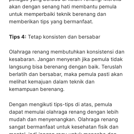
akan dengan senang hati membantu pemula
untuk memperbaiki teknik berenang dan
memberikan tips yang bermanfaat.
Tips 4:
Tetap konsisten dan bersabar
Olahraga renang membutuhkan konsistensi dan
kesabaran. Jangan menyerah jika pemula tidak
langsung bisa berenang dengan baik. Teruslah
berlatih dan bersabar, maka pemula pasti akan
melihat kemajuan dalam teknik dan
kemampuan berenang.
Dengan mengikuti tips-tips di atas, pemula
dapat memulai olahraga renang dengan lebih
mudah dan menyenangkan. Olahraga renang
sangat bermanfaat untuk kesehatan fisik dan