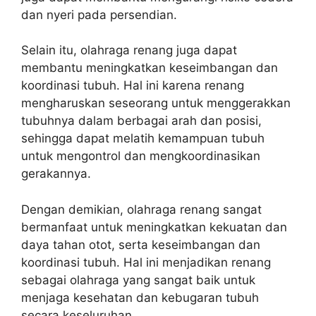
dan nyeri pada persendian.
Selain itu, olahraga renang juga dapat
membantu meningkatkan keseimbangan dan
koordinasi tubuh. Hal ini karena renang
mengharuskan seseorang untuk menggerakkan
tubuhnya dalam berbagai arah dan posisi,
sehingga dapat melatih kemampuan tubuh
untuk mengontrol dan mengkoordinasikan
gerakannya.
Dengan demikian, olahraga renang sangat
bermanfaat untuk meningkatkan kekuatan dan
daya tahan otot, serta keseimbangan dan
koordinasi tubuh. Hal ini menjadikan renang
sebagai olahraga yang sangat baik untuk
menjaga kesehatan dan kebugaran tubuh
secara keseluruhan.