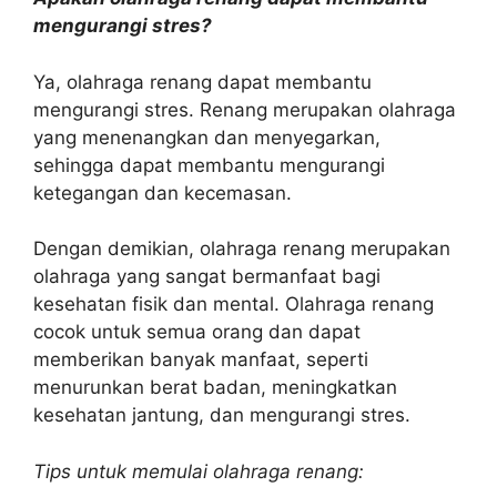
mengurangi stres?
Ya, olahraga renang dapat membantu
mengurangi stres. Renang merupakan olahraga
yang menenangkan dan menyegarkan,
sehingga dapat membantu mengurangi
ketegangan dan kecemasan.
Dengan demikian, olahraga renang merupakan
olahraga yang sangat bermanfaat bagi
kesehatan fisik dan mental. Olahraga renang
cocok untuk semua orang dan dapat
memberikan banyak manfaat, seperti
menurunkan berat badan, meningkatkan
kesehatan jantung, dan mengurangi stres.
Tips untuk memulai olahraga renang: