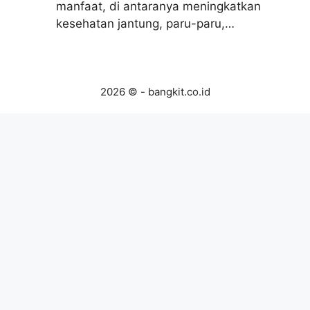
manfaat, di antaranya meningkatkan
kesehatan jantung, paru-paru,…
2026 © - bangkit.co.id