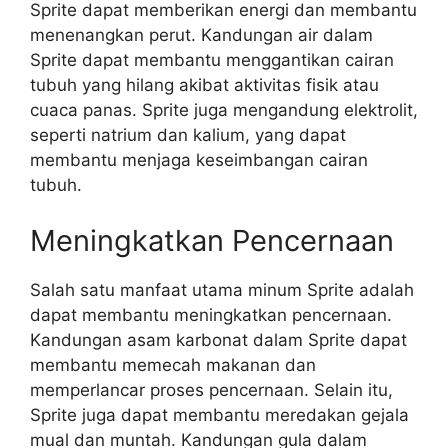
Sprite dapat memberikan energi dan membantu
menenangkan perut. Kandungan air dalam
Sprite dapat membantu menggantikan cairan
tubuh yang hilang akibat aktivitas fisik atau
cuaca panas. Sprite juga mengandung elektrolit,
seperti natrium dan kalium, yang dapat
membantu menjaga keseimbangan cairan
tubuh.
Meningkatkan Pencernaan
Salah satu manfaat utama minum Sprite adalah
dapat membantu meningkatkan pencernaan.
Kandungan asam karbonat dalam Sprite dapat
membantu memecah makanan dan
memperlancar proses pencernaan. Selain itu,
Sprite juga dapat membantu meredakan gejala
mual dan muntah. Kandungan gula dalam