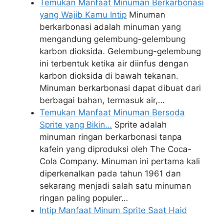
Temukan Manfaat Minuman Berkarbonasi
yang Wajib Kamu Intip
Minuman
berkarbonasi adalah minuman yang
mengandung gelembung-gelembung
karbon dioksida. Gelembung-gelembung
ini terbentuk ketika air diinfus dengan
karbon dioksida di bawah tekanan.
Minuman berkarbonasi dapat dibuat dari
berbagai bahan, termasuk air,…
Temukan Manfaat Minuman Bersoda
Sprite yang Bikin…
Sprite adalah
minuman ringan berkarbonasi tanpa
kafein yang diproduksi oleh The Coca-
Cola Company. Minuman ini pertama kali
diperkenalkan pada tahun 1961 dan
sekarang menjadi salah satu minuman
ringan paling populer…
Intip Manfaat Minum Sprite Saat Haid