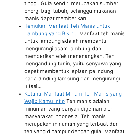
tinggi. Gula sendiri merupakan sumber
energi bagi tubuh, sehingga makanan
manis dapat memberikan…
Temukan Manfaat Teh Manis untuk
Lambung yang Bikin…
Manfaat teh manis
untuk lambung adalah membantu
mengurangi asam lambung dan
memberikan efek menenangkan. Teh
mengandung tanin, yaitu senyawa yang
dapat membentuk lapisan pelindung
pada dinding lambung dan mengurangi
iritasi…
Ketahui Manfaat Minum Teh Manis yang
Wajib Kamu Intip
Teh manis adalah
minuman yang banyak digemari oleh
masyarakat Indonesia. Teh manis
merupakan minuman yang terbuat dari
teh yang dicampur dengan gula. Manfaat