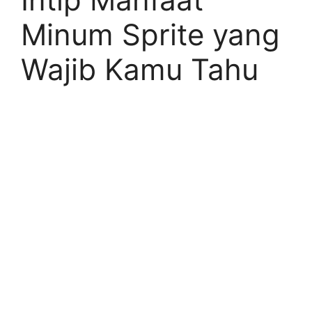
Minum Sprite yang
Wajib Kamu Tahu