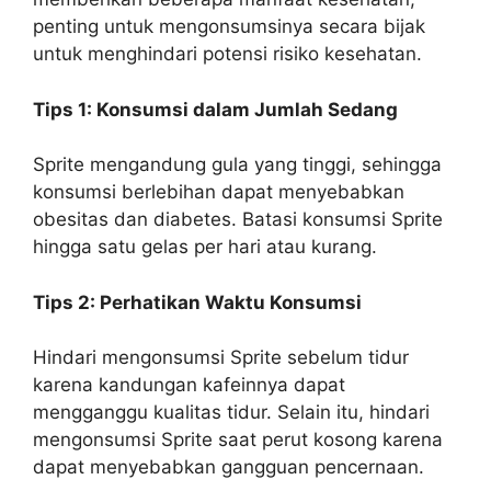
penting untuk mengonsumsinya secara bijak
untuk menghindari potensi risiko kesehatan.
Tips 1: Konsumsi dalam Jumlah Sedang
Sprite mengandung gula yang tinggi, sehingga
konsumsi berlebihan dapat menyebabkan
obesitas dan diabetes. Batasi konsumsi Sprite
hingga satu gelas per hari atau kurang.
Tips 2: Perhatikan Waktu Konsumsi
Hindari mengonsumsi Sprite sebelum tidur
karena kandungan kafeinnya dapat
mengganggu kualitas tidur. Selain itu, hindari
mengonsumsi Sprite saat perut kosong karena
dapat menyebabkan gangguan pencernaan.