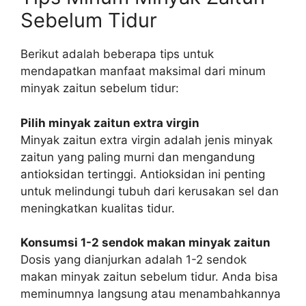
Sebelum Tidur
Berikut adalah beberapa tips untuk
mendapatkan manfaat maksimal dari minum
minyak zaitun sebelum tidur:
Pilih minyak zaitun extra virgin
Minyak zaitun extra virgin adalah jenis minyak
zaitun yang paling murni dan mengandung
antioksidan tertinggi. Antioksidan ini penting
untuk melindungi tubuh dari kerusakan sel dan
meningkatkan kualitas tidur.
Konsumsi 1-2 sendok makan minyak zaitun
Dosis yang dianjurkan adalah 1-2 sendok
makan minyak zaitun sebelum tidur. Anda bisa
meminumnya langsung atau menambahkannya