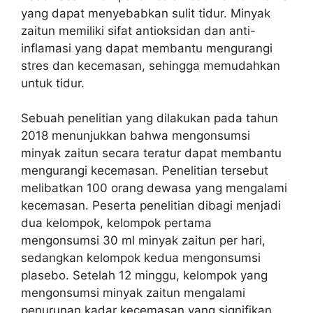
yang dapat menyebabkan sulit tidur. Minyak
zaitun memiliki sifat antioksidan dan anti-
inflamasi yang dapat membantu mengurangi
stres dan kecemasan, sehingga memudahkan
untuk tidur.
Sebuah penelitian yang dilakukan pada tahun
2018 menunjukkan bahwa mengonsumsi
minyak zaitun secara teratur dapat membantu
mengurangi kecemasan. Penelitian tersebut
melibatkan 100 orang dewasa yang mengalami
kecemasan. Peserta penelitian dibagi menjadi
dua kelompok, kelompok pertama
mengonsumsi 30 ml minyak zaitun per hari,
sedangkan kelompok kedua mengonsumsi
plasebo. Setelah 12 minggu, kelompok yang
mengonsumsi minyak zaitun mengalami
penurunan kadar kecemasan yang signifikan