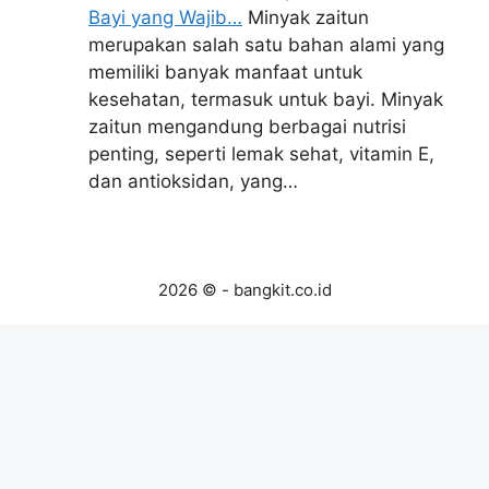
Bayi yang Wajib…
Minyak zaitun
merupakan salah satu bahan alami yang
memiliki banyak manfaat untuk
kesehatan, termasuk untuk bayi. Minyak
zaitun mengandung berbagai nutrisi
penting, seperti lemak sehat, vitamin E,
dan antioksidan, yang…
2026 © - bangkit.co.id