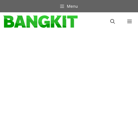
Skip
Menu
to
content
Me