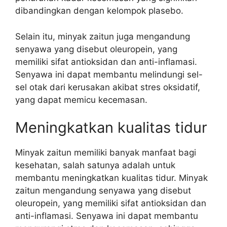
dibandingkan dengan kelompok plasebo.
Selain itu, minyak zaitun juga mengandung
senyawa yang disebut oleuropein, yang
memiliki sifat antioksidan dan anti-inflamasi.
Senyawa ini dapat membantu melindungi sel-
sel otak dari kerusakan akibat stres oksidatif,
yang dapat memicu kecemasan.
Meningkatkan kualitas tidur
Minyak zaitun memiliki banyak manfaat bagi
kesehatan, salah satunya adalah untuk
membantu meningkatkan kualitas tidur. Minyak
zaitun mengandung senyawa yang disebut
oleuropein, yang memiliki sifat antioksidan dan
anti-inflamasi. Senyawa ini dapat membantu