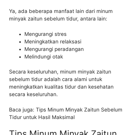
Ya, ada beberapa manfaat lain dari minum
minyak zaitun sebelum tidur, antara lain:
Mengurangi stres
Meningkatkan relaksasi
Mengurangi peradangan
Melindungi otak
Secara keseluruhan, minum minyak zaitun
sebelum tidur adalah cara alami untuk
meningkatkan kualitas tidur dan kesehatan
secara keseluruhan.
Baca juga: Tips Minum Minyak Zaitun Sebelum
Tidur untuk Hasil Maksimal
Tips Minum Minyak Zaitun