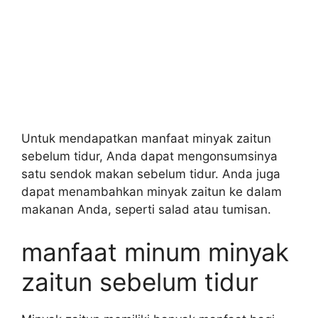
Untuk mendapatkan manfaat minyak zaitun
sebelum tidur, Anda dapat mengonsumsinya
satu sendok makan sebelum tidur. Anda juga
dapat menambahkan minyak zaitun ke dalam
makanan Anda, seperti salad atau tumisan.
manfaat minum minyak
zaitun sebelum tidur