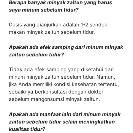
Berapa banyak minyak zaitun yang harus
saya minum sebelum tidur?
Dosis yang dianjurkan adalah 1-2 sendok
makan minyak zaitun sebelum tidur.
Apakah ada efek samping dari minum minyak
zaitun sebelum tidur?
Tidak ada efek samping yang diketahui dari
minum minyak zaitun sebelum tidur. Namun,
jika Anda memiliki kondisi kesehatan tertentu,
sebaiknya berkonsultasi dengan dokter
sebelum mengonsumsi minyak zaitun.
Apakah ada manfaat lain dari minum minyak
zaitun sebelum tidur selain meningkatkan
kualitas tidur?