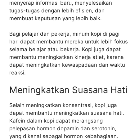
menyerap informasi baru, menyelesaikan
tugas-tugas dengan lebih efisien, dan
membuat keputusan yang lebih baik.
Bagi pelajar dan pekerja, minum kopi di pagi
hari dapat membantu mereka untuk lebih fokus
selama belajar atau bekerja. Kopi juga dapat
membantu meningkatkan kinerja atlet, karena
dapat meningkatkan kewaspadaan dan waktu
reaksi.
Meningkatkan Suasana Hati
Selain meningkatkan konsentrasi, kopi juga
dapat membantu meningkatkan suasana hati.
Kafein dalam kopi dapat merangsang
pelepasan hormon dopamin dan serotonin,
yang dikenal sebagai hormon kebahagiaan.