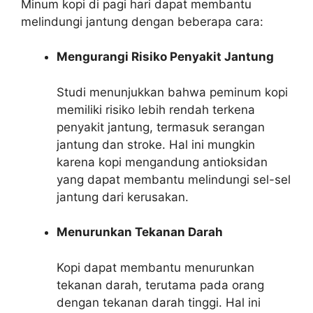
Minum kopi di pagi hari dapat membantu
melindungi jantung dengan beberapa cara:
Mengurangi Risiko Penyakit Jantung
Studi menunjukkan bahwa peminum kopi
memiliki risiko lebih rendah terkena
penyakit jantung, termasuk serangan
jantung dan stroke. Hal ini mungkin
karena kopi mengandung antioksidan
yang dapat membantu melindungi sel-sel
jantung dari kerusakan.
Menurunkan Tekanan Darah
Kopi dapat membantu menurunkan
tekanan darah, terutama pada orang
dengan tekanan darah tinggi. Hal ini