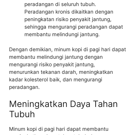
peradangan di seluruh tubuh.
Peradangan kronis dikaitkan dengan
peningkatan risiko penyakit jantung,
sehingga mengurangi peradangan dapat
membantu melindungi jantung.
Dengan demikian, minum kopi di pagi hari dapat
membantu melindungi jantung dengan
mengurangi risiko penyakit jantung,
menurunkan tekanan darah, meningkatkan
kadar kolesterol baik, dan mengurangi
peradangan.
Meningkatkan Daya Tahan
Tubuh
Minum kopi di pagi hari dapat membantu