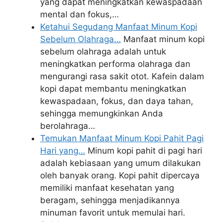
yang dapat meningkatkan kewaspadaan
mental dan fokus,…
Ketahui Segudang Manfaat Minum Kopi
Sebelum Olahraga…
Manfaat minum kopi
sebelum olahraga adalah untuk
meningkatkan performa olahraga dan
mengurangi rasa sakit otot. Kafein dalam
kopi dapat membantu meningkatkan
kewaspadaan, fokus, dan daya tahan,
sehingga memungkinkan Anda
berolahraga…
Temukan Manfaat Minum Kopi Pahit Pagi
Hari yang…
Minum kopi pahit di pagi hari
adalah kebiasaan yang umum dilakukan
oleh banyak orang. Kopi pahit dipercaya
memiliki manfaat kesehatan yang
beragam, sehingga menjadikannya
minuman favorit untuk memulai hari.