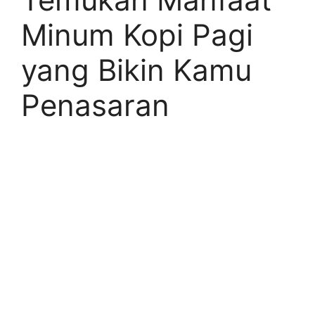
Minum Kopi Pagi
yang Bikin Kamu
Penasaran