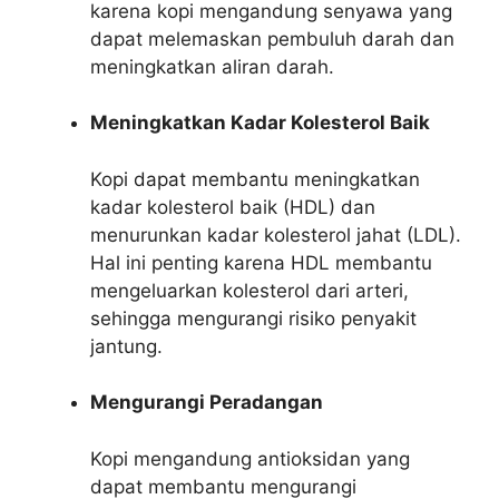
karena kopi mengandung senyawa yang
dapat melemaskan pembuluh darah dan
meningkatkan aliran darah.
Meningkatkan Kadar Kolesterol Baik
Kopi dapat membantu meningkatkan
kadar kolesterol baik (HDL) dan
menurunkan kadar kolesterol jahat (LDL).
Hal ini penting karena HDL membantu
mengeluarkan kolesterol dari arteri,
sehingga mengurangi risiko penyakit
jantung.
Mengurangi Peradangan
Kopi mengandung antioksidan yang
dapat membantu mengurangi