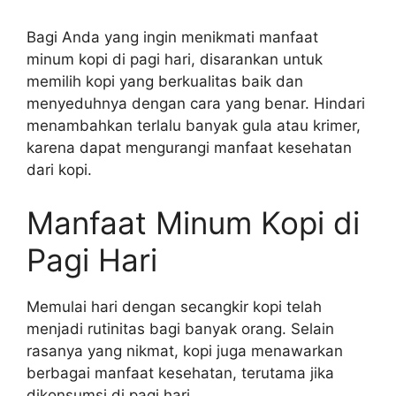
Bagi Anda yang ingin menikmati manfaat
minum kopi di pagi hari, disarankan untuk
memilih kopi yang berkualitas baik dan
menyeduhnya dengan cara yang benar. Hindari
menambahkan terlalu banyak gula atau krimer,
karena dapat mengurangi manfaat kesehatan
dari kopi.
Manfaat Minum Kopi di
Pagi Hari
Memulai hari dengan secangkir kopi telah
menjadi rutinitas bagi banyak orang. Selain
rasanya yang nikmat, kopi juga menawarkan
berbagai manfaat kesehatan, terutama jika
dikonsumsi di pagi hari.