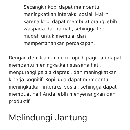
Secangkir kopi dapat membantu
meningkatkan interaksi sosial. Hal ini
karena kopi dapat membuat orang lebih
waspada dan ramah, sehingga lebih
mudah untuk memulai dan
mempertahankan percakapan.
Dengan demikian, minum kopi di pagi hari dapat
membantu meningkatkan suasana hati,
mengurangi gejala depresi, dan meningkatkan
kinerja kognitif. Kopi juga dapat membantu
meningkatkan interaksi sosial, sehingga dapat
membuat hari Anda lebih menyenangkan dan
produktif.
Melindungi Jantung