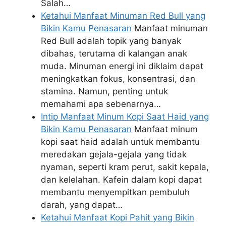
Salah…
Ketahui Manfaat Minuman Red Bull yang
Bikin Kamu Penasaran
Manfaat minuman
Red Bull adalah topik yang banyak
dibahas, terutama di kalangan anak
muda. Minuman energi ini diklaim dapat
meningkatkan fokus, konsentrasi, dan
stamina. Namun, penting untuk
memahami apa sebenarnya…
Intip Manfaat Minum Kopi Saat Haid yang
Bikin Kamu Penasaran
Manfaat minum
kopi saat haid adalah untuk membantu
meredakan gejala-gejala yang tidak
nyaman, seperti kram perut, sakit kepala,
dan kelelahan. Kafein dalam kopi dapat
membantu menyempitkan pembuluh
darah, yang dapat…
Ketahui Manfaat Kopi Pahit yang Bikin