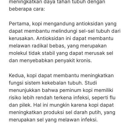
meningkatkan daya tahan tubuh dengan
beberapa cara:
Pertama, kopi mengandung antioksidan yang
dapat membantu melindungi sel-sel tubuh dari
kerusakan. Antioksidan ini dapat membantu
melawan radikal bebas, yang merupakan
molekul tidak stabil yang dapat merusak sel
dan menyebabkan penyakit kronis.
Kedua, kopi dapat membantu meningkatkan
fungsi sistem kekebalan tubuh. Studi
menunjukkan bahwa peminum kopi memiliki
risiko lebih rendah terkena infeksi, seperti flu
dan pilek. Hal ini mungkin karena kopi dapat
meningkatkan produksi sel darah putih, yang
merupakan sel yang melawan infeksi.