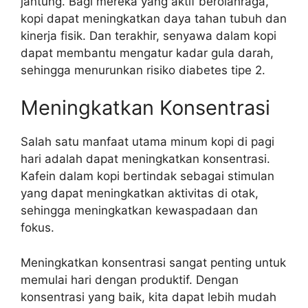
jantung. Bagi mereka yang aktif berolahraga,
kopi dapat meningkatkan daya tahan tubuh dan
kinerja fisik. Dan terakhir, senyawa dalam kopi
dapat membantu mengatur kadar gula darah,
sehingga menurunkan risiko diabetes tipe 2.
Meningkatkan Konsentrasi
Salah satu manfaat utama minum kopi di pagi
hari adalah dapat meningkatkan konsentrasi.
Kafein dalam kopi bertindak sebagai stimulan
yang dapat meningkatkan aktivitas di otak,
sehingga meningkatkan kewaspadaan dan
fokus.
Meningkatkan konsentrasi sangat penting untuk
memulai hari dengan produktif. Dengan
konsentrasi yang baik, kita dapat lebih mudah