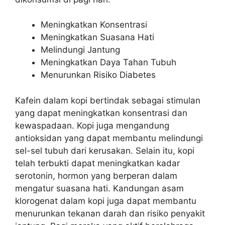
Meningkatkan Konsentrasi
Meningkatkan Suasana Hati
Melindungi Jantung
Meningkatkan Daya Tahan Tubuh
Menurunkan Risiko Diabetes
Kafein dalam kopi bertindak sebagai stimulan
yang dapat meningkatkan konsentrasi dan
kewaspadaan. Kopi juga mengandung
antioksidan yang dapat membantu melindungi
sel-sel tubuh dari kerusakan. Selain itu, kopi
telah terbukti dapat meningkatkan kadar
serotonin, hormon yang berperan dalam
mengatur suasana hati. Kandungan asam
klorogenat dalam kopi juga dapat membantu
menurunkan tekanan darah dan risiko penyakit