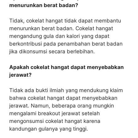
menurunkan berat badan?
Tidak, cokelat hangat tidak dapat membantu
menurunkan berat badan. Cokelat hangat
mengandung gula dan kalori yang dapat
berkontribusi pada penambahan berat badan
jika dikonsumsi secara berlebihan.
Apakah cokelat hangat dapat menyebabkan
jerawat?
Tidak ada bukti ilmiah yang mendukung klaim
bahwa cokelat hangat dapat menyebabkan
jerawat. Namun, beberapa orang mungkin
mengalami breakout jerawat setelah
mengonsumsi cokelat hangat karena
kandungan gulanya yang tinggi.