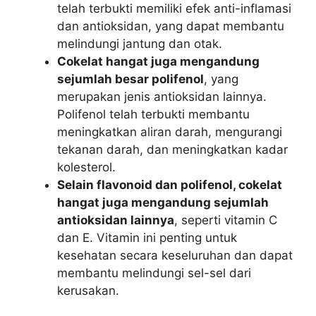
telah terbukti memiliki efek anti-inflamasi
dan antioksidan, yang dapat membantu
melindungi jantung dan otak.
Cokelat hangat juga mengandung
sejumlah besar polifenol
, yang
merupakan jenis antioksidan lainnya.
Polifenol telah terbukti membantu
meningkatkan aliran darah, mengurangi
tekanan darah, dan meningkatkan kadar
kolesterol.
Selain flavonoid dan polifenol, cokelat
hangat juga mengandung sejumlah
antioksidan lainnya
, seperti vitamin C
dan E. Vitamin ini penting untuk
kesehatan secara keseluruhan dan dapat
membantu melindungi sel-sel dari
kerusakan.