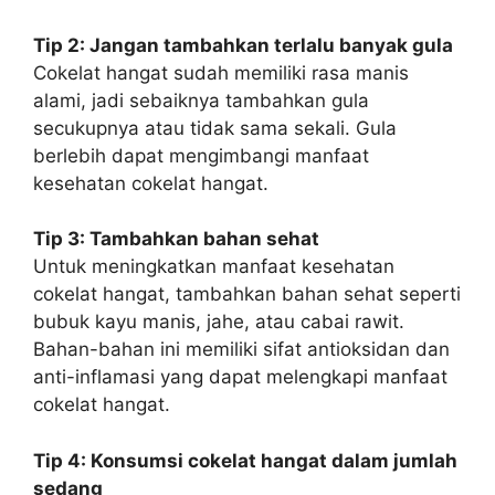
Tip 2: Jangan tambahkan terlalu banyak gula
Cokelat hangat sudah memiliki rasa manis
alami, jadi sebaiknya tambahkan gula
secukupnya atau tidak sama sekali. Gula
berlebih dapat mengimbangi manfaat
kesehatan cokelat hangat.
Tip 3: Tambahkan bahan sehat
Untuk meningkatkan manfaat kesehatan
cokelat hangat, tambahkan bahan sehat seperti
bubuk kayu manis, jahe, atau cabai rawit.
Bahan-bahan ini memiliki sifat antioksidan dan
anti-inflamasi yang dapat melengkapi manfaat
cokelat hangat.
Tip 4: Konsumsi cokelat hangat dalam jumlah
sedang