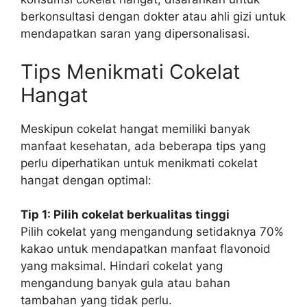
berkonsultasi dengan dokter atau ahli gizi untuk
mendapatkan saran yang dipersonalisasi.
Tips Menikmati Cokelat
Hangat
Meskipun cokelat hangat memiliki banyak
manfaat kesehatan, ada beberapa tips yang
perlu diperhatikan untuk menikmati cokelat
hangat dengan optimal:
Tip 1: Pilih cokelat berkualitas tinggi
Pilih cokelat yang mengandung setidaknya 70%
kakao untuk mendapatkan manfaat flavonoid
yang maksimal. Hindari cokelat yang
mengandung banyak gula atau bahan
tambahan yang tidak perlu.