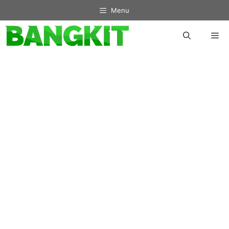
Skip
Menu
to
content
Me