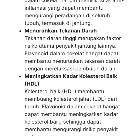
dalam cokelat hangat memiliki sifat anti-
inflamasi yang dapat membantu
mengurangi peradangan di seluruh
tubuh, termasuk di jantung.
Menurunkan Tekanan Darah
Tekanan darah tinggi merupakan faktor
risiko utama penyakit jantung lainnya.
Flavonoid dalam cokelat hangat dapat
membantu menurunkan tekanan darah
dengan merelaksasi pembuluh darah.
Meningkatkan Kadar Kolesterol Baik
(HDL)
Kolesterol baik (HDL) membantu
membuang kolesterol jahat (LDL) dari
tubuh. Flavonoid dalam cokelat hangat
dapat membantu meningkatkan kadar
kolesterol baik, sehingga dapat
membantu mengurangi risiko penyakit