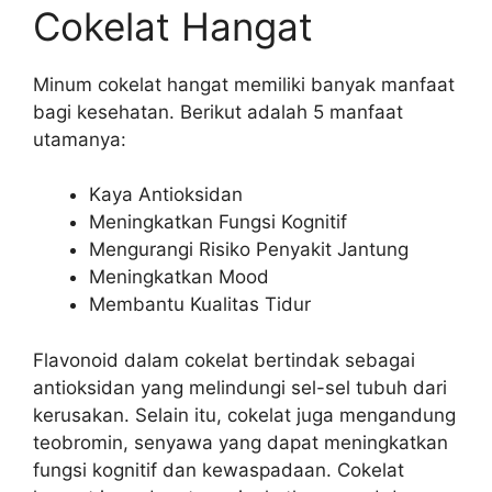
Cokelat Hangat
Minum cokelat hangat memiliki banyak manfaat
bagi kesehatan. Berikut adalah 5 manfaat
utamanya:
Kaya Antioksidan
Meningkatkan Fungsi Kognitif
Mengurangi Risiko Penyakit Jantung
Meningkatkan Mood
Membantu Kualitas Tidur
Flavonoid dalam cokelat bertindak sebagai
antioksidan yang melindungi sel-sel tubuh dari
kerusakan. Selain itu, cokelat juga mengandung
teobromin, senyawa yang dapat meningkatkan
fungsi kognitif dan kewaspadaan. Cokelat