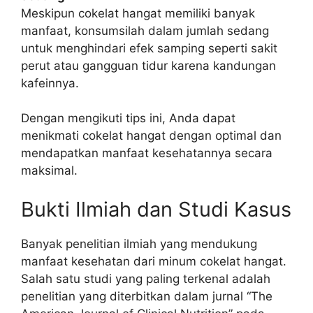
Meskipun cokelat hangat memiliki banyak
manfaat, konsumsilah dalam jumlah sedang
untuk menghindari efek samping seperti sakit
perut atau gangguan tidur karena kandungan
kafeinnya.
Dengan mengikuti tips ini, Anda dapat
menikmati cokelat hangat dengan optimal dan
mendapatkan manfaat kesehatannya secara
maksimal.
Bukti Ilmiah dan Studi Kasus
Banyak penelitian ilmiah yang mendukung
manfaat kesehatan dari minum cokelat hangat.
Salah satu studi yang paling terkenal adalah
penelitian yang diterbitkan dalam jurnal “The