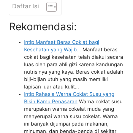
Daftar Isi
Rekomendasi:
Intip Manfaat Beras Coklat bagi
Kesehatan yang Wajib…
Manfaat beras
coklat bagi kesehatan telah diakui secara
luas oleh para ahli gizi karena kandungan
nutrisinya yang kaya. Beras coklat adalah
biji-bijian utuh yang masih memiliki
lapisan luar atau kulit…
Intip Rahasia Warna Coklat Susu yang
Bikin Kamu Penasaran
Warna coklat susu
merupakan warna cokelat muda yang
menyerupai warna susu cokelat. Warna
ini banyak dijumpai pada makanan,
minuman, dan benda-benda di sekitar