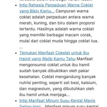
Intip Rahasia Perpaduan Warna Coklat
yang Bikin Kamu…
Campuran warna
coklat adalah perpaduan antara warna
merah, kuning, dan biru dalam proporsi
tertentu. Hasilnya adalah warna coklat
yang memiliki berbagai macam corak,
mulai dari coklat muda hingga coklat tua.
…
Temukan Manfaat Cokelat untuk Ibu
Hamil yang Wajib Kamu Tahu
Manfaat
mengonsumsi coklat untuk ibu hamil
sudah banyak dibuktikan oleh pakar
kesehatan. Coklat mengandung banyak
nutrisi penting, seperti zat besi, kalsium,
dan magnesium, yang dibutuhkan oleh
ibu hamil untuk menjaga…
Intip Manfaat Minum Susu Kental Manis
Setiap Hari…
Manfaat minum susu kental