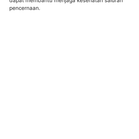
dapat membantu menjaga kesehatan saluran
pencernaan.