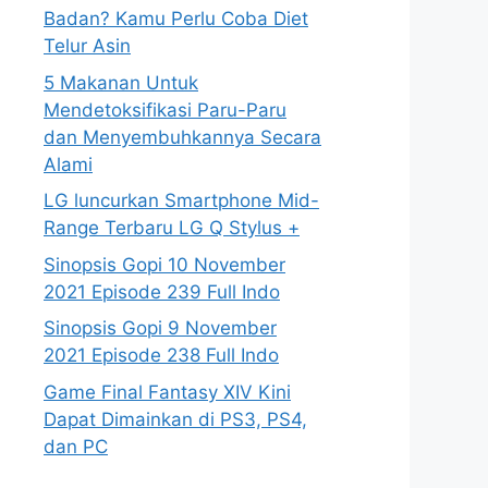
Badan? Kamu Perlu Coba Diet
Telur Asin
5 Makanan Untuk
Mendetoksifikasi Paru-Paru
dan Menyembuhkannya Secara
Alami
LG luncurkan Smartphone Mid-
Range Terbaru LG Q Stylus +
Sinopsis Gopi 10 November
2021 Episode 239 Full Indo
Sinopsis Gopi 9 November
2021 Episode 238 Full Indo
Game Final Fantasy XIV Kini
Dapat Dimainkan di PS3, PS4,
dan PC