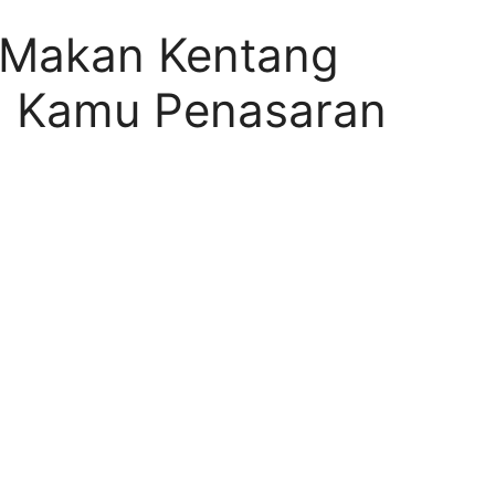
 Makan Kentang
n Kamu Penasaran