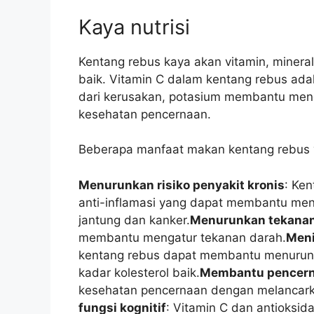
Kaya nutrisi
Kentang rebus kaya akan vitamin, minera
baik. Vitamin C dalam kentang rebus ada
dari kerusakan, potasium membantu men
kesehatan pencernaan.
Beberapa manfaat makan kentang rebus ya
Menurunkan risiko penyakit kronis
: Ke
anti-inflamasi yang dapat membantu mengu
jantung dan kanker.
Menurunkan tekanan
membantu mengatur tekanan darah.
Meni
kentang rebus dapat membantu menurunka
kadar kolesterol baik.
Membantu pencer
kesehatan pencernaan dengan melancar
fungsi kognitif
: Vitamin C dan antioksi