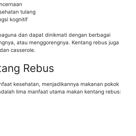
ncernaan
ehatan tulang
si kognitif
baguna dan dapat dinikmati dengan berbagai
gnya, atau menggorengnya. Kentang rebus juga
dan casserole.
tang Rebus
nfaat kesehatan, menjadikannya makanan pokok
 adalah lima manfaat utama makan kentang rebus: