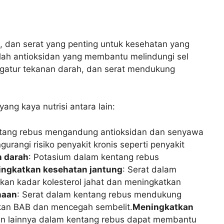
l, dan serat yang penting untuk kesehatan yang
lah antioksidan yang membantu melindungi sel
gatur tekanan darah, dan serat mendukung
ng kaya nutrisi antara lain:
ntang rebus mengandung antioksidan dan senyawa
rangi risiko penyakit kronis seperti penyakit
 darah
: Potasium dalam kentang rebus
ngkatkan kesehatan jantung
: Serat dalam
n kadar kolesterol jahat dan meningkatkan
naan
: Serat dalam kentang rebus mendukung
kan BAB dan mencegah sembelit.
Meningkatkan
dan lainnya dalam kentang rebus dapat membantu