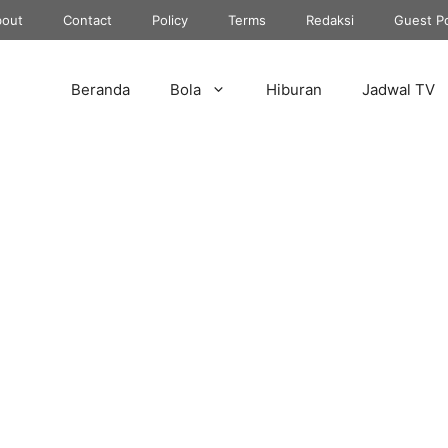
out
Contact
Policy
Terms
Redaksi
Guest P
Beranda
Bola
Hiburan
Jadwal TV