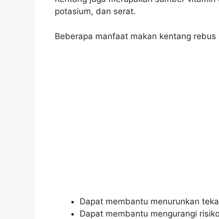
potasium, dan serat.
Beberapa manfaat makan kentang rebus a
Dapat membantu menurunkan teka
Dapat membantu mengurangi risiko