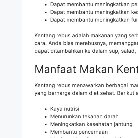
Dapat membantu meningkatkan pe
Dapat membantu meningkatkan kes
Dapat membantu meningkatkan fung
Kentang rebus adalah makanan yang ser
cara. Anda bisa merebusnya, memanggan
dapat ditambahkan ke dalam sup, salad, 
Manfaat Makan Ken
Kentang rebus menawarkan berbagai ma
yang berharga dalam diet sehat. Berikut
Kaya nutrisi
Menurunkan tekanan darah
Meningkatkan kesehatan jantung
Membantu pencernaan