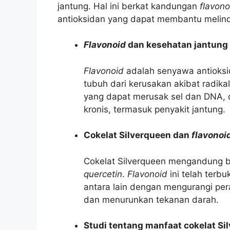
jantung. Hal ini berkat kandungan
flavono
antioksidan yang dapat membantu melindu
Flavonoid
dan kesehatan jantung
Flavonoid
adalah senyawa antioksi
tubuh dari kerusakan akibat radika
yang dapat merusak sel dan DNA, d
kronis, termasuk penyakit jantung.
Cokelat Silverqueen dan
flavonoi
Cokelat Silverqueen mengandung 
quercetin
.
Flavonoid
ini telah terbu
antara lain dengan mengurangi pe
dan menurunkan tekanan darah.
Studi tentang manfaat cokelat S