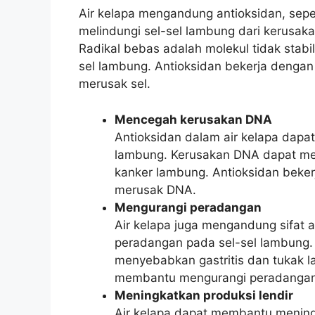
Air kelapa mengandung antioksidan, sepe
melindungi sel-sel lambung dari kerusak
Radikal bebas adalah molekul tidak stabi
sel lambung. Antioksidan bekerja denga
merusak sel.
Mencegah kerusakan DNA
Antioksidan dalam air kelapa dap
lambung. Kerusakan DNA dapat men
kanker lambung. Antioksidan beker
merusak DNA.
Mengurangi peradangan
Air kelapa juga mengandung sifat 
peradangan pada sel-sel lambung.
menyebabkan gastritis dan tukak l
membantu mengurangi peradangan d
Meningkatkan produksi lendir
Air kelapa dapat membantu meningka