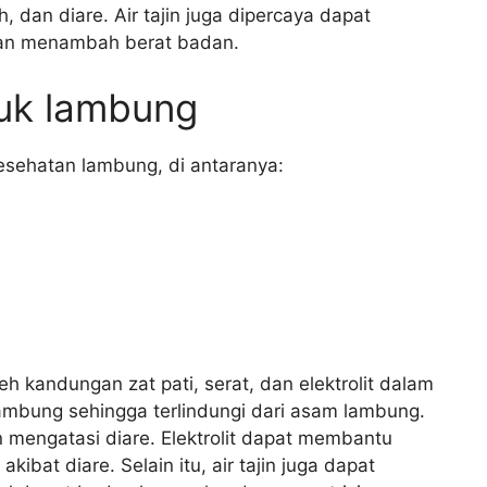
 dan diare. Air tajin juga dipercaya dapat
an menambah berat badan.
tuk lambung
kesehatan lambung, di antaranya:
 kandungan zat pati, serat, dan elektrolit dalam
g lambung sehingga terlindungi dari asam lambung.
mengatasi diare. Elektrolit dapat membantu
kibat diare. Selain itu, air tajin juga dapat