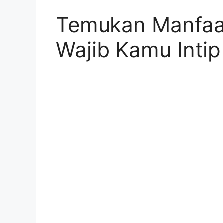
Temukan Manfaat
Wajib Kamu Inti