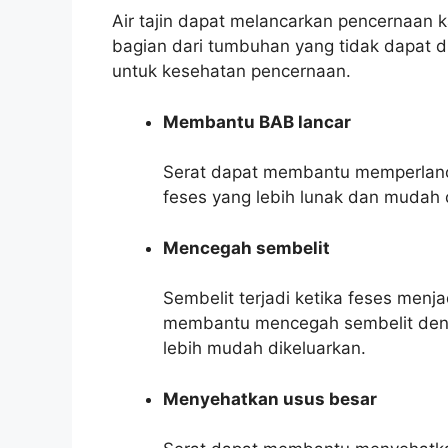
Air tajin dapat melancarkan pencernaan
bagian dari tumbuhan yang tidak dapat 
untuk kesehatan pencernaan.
Membantu BAB lancar
Serat dapat membantu memperlan
feses yang lebih lunak dan mudah 
Mencegah sembelit
Sembelit terjadi ketika feses menja
membantu mencegah sembelit den
lebih mudah dikeluarkan.
Menyehatkan usus besar