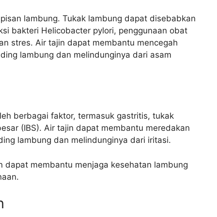
apisan lambung. Tukak lambung dapat disebabkan
ksi bakteri Helicobacter pylori, penggunaan obat
dan stres. Air tajin dapat membantu mencegah
nding lambung dan melindunginya dari asam
h berbagai faktor, termasuk gastritis, tukak
besar (IBS). Air tajin dapat membantu meredakan
ing lambung dan melindunginya dari iritasi.
ajin dapat membantu menjaga kesehatan lambung
naan.
n