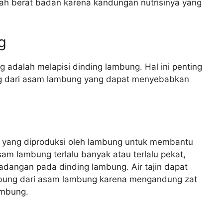
 berat badan karena kandungan nutrisinya yang
g
g adalah melapisi dinding lambung. Hal ini penting
ng dari asam lambung yang dapat menyebabkan
 yang diproduksi oleh lambung untuk membantu
m lambung terlalu banyak atau terlalu pekat,
adangan pada dinding lambung. Air tajin dapat
bung dari asam lambung karena mengandung zat
ambung.