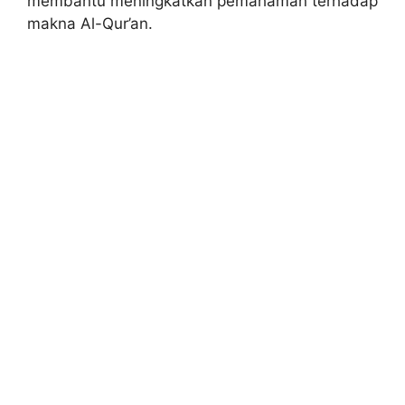
membantu meningkatkan pemahaman terhadap
makna Al-Qur’an.