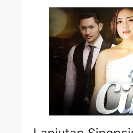
Lanjutan Sinopsi