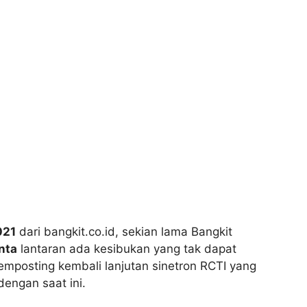
021
dari bangkit.co.id, sekian lama Bangkit
nta
lantaran ada kesibukan yang tak dapat
memposting kembali lanjutan sinetron RCTI yang
dengan saat ini.