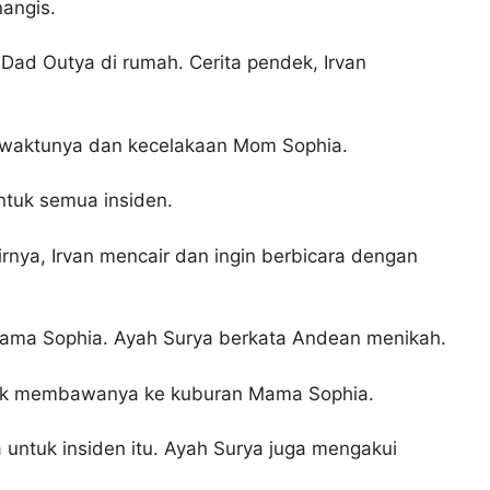
angis.
u Dad Outya di rumah. Cerita pendek, Irvan
a waktunya dan kecelakaan Mom Sophia.
ntuk semua insiden.
rnya, Irvan mencair dan ingin berbicara dengan
 Mama Sophia. Ayah Surya berkata Andean menikah.
tuk membawanya ke kuburan Mama Sophia.
 untuk insiden itu. Ayah Surya juga mengakui