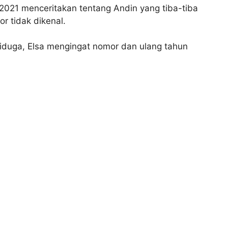
 2021 menceritakan tentang Andin yang tiba-tiba
r tidak dikenal.
diduga, Elsa mengingat nomor dan ulang tahun