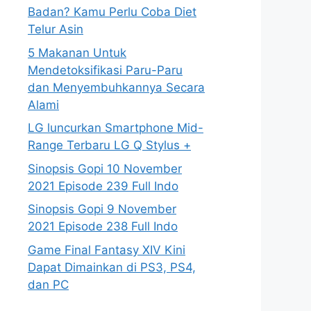
Badan? Kamu Perlu Coba Diet
Telur Asin
5 Makanan Untuk
Mendetoksifikasi Paru-Paru
dan Menyembuhkannya Secara
Alami
LG luncurkan Smartphone Mid-
Range Terbaru LG Q Stylus +
Sinopsis Gopi 10 November
2021 Episode 239 Full Indo
Sinopsis Gopi 9 November
2021 Episode 238 Full Indo
Game Final Fantasy XIV Kini
Dapat Dimainkan di PS3, PS4,
dan PC