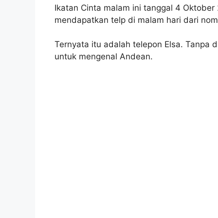
Ikatan Cinta malam ini tanggal 4 Oktober
mendapatkan telp di malam hari dari nomo
Ternyata itu adalah telepon Elsa. Tanpa 
untuk mengenal Andean.