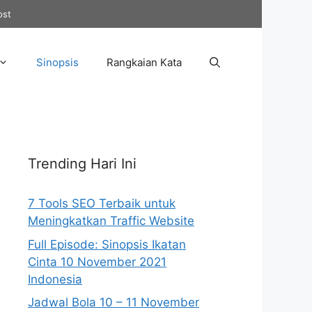
ost
Sinopsis
Rangkaian Kata
Trending Hari Ini
7 Tools SEO Terbaik untuk
Meningkatkan Traffic Website
Full Episode: Sinopsis Ikatan
Cinta 10 November 2021
Indonesia
Jadwal Bola 10 – 11 November