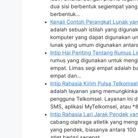
dua sisi berbentuk segiempat yang s
berbentuk…
Kenali Contoh Perangkat Lunak ya
adalah sebuah istilah yang diguna
komputer yang dapat digunakan un
lunak yang umum digunakan antara
Intip Hal Penting Tentang Rumus 
rumus yang digunakan untuk mengh
empat. Limas segi empat adalah ba
empat dan…
Intip Rahasia Kirim Pulsa Telkomse
adalah layanan yang memungkinka
pengguna Telkomsel. Layanan ini da
SMS, aplikasi MyTelkomsel, atau *
Intip Rahasia Lari Jarak Pendek y
cabang olahraga atletik yang meng
yang pendek, biasanya antara 100 
atlet berlari secepat…