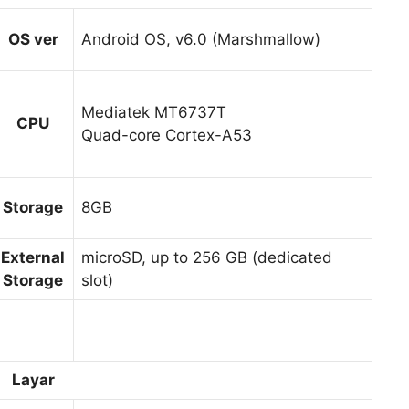
OS ver
Android OS, v6.0 (Marshmallow)
Mediatek MT6737T
CPU
Quad-core Cortex-A53
Storage
8GB
External
microSD, up to 256 GB (dedicated
Storage
slot)
Layar