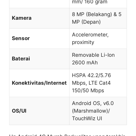
mm/ 160 gram
8 MP (Belakang) & 5
Kamera
MP (Depan)
Accelerometer,
Sensor
proximity
Removable Li-Ion
Baterai
2600 mAh
HSPA 42.2/5.76
Konektivitas/Internet
Mbps, LTE Cat4
150/50 Mbps
Android OS, v6.0
OS/UI
(Marshmallow)/
TouchWiz UI