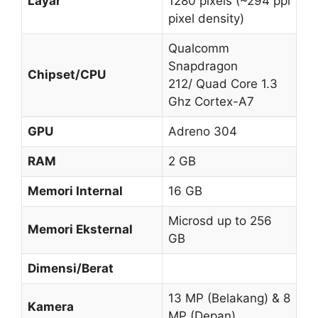
Layar
1280 pixels (~294 ppi
pixel density)
Qualcomm
Snapdragon
Chipset/CPU
212/ Quad Core 1.3
Ghz Cortex-A7
GPU
Adreno 304
RAM
2 GB
Memori Internal
16 GB
Microsd up to 256
Memori Eksternal
GB
Dimensi/Berat
13 MP (Belakang) & 8
Kamera
MP (Depan)