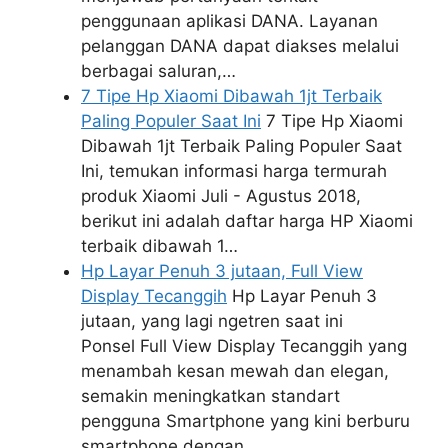
penggunaan aplikasi DANA. Layanan
pelanggan DANA dapat diakses melalui
berbagai saluran,…
7 Tipe Hp Xiaomi Dibawah 1jt Terbaik
Paling Populer Saat Ini
7 Tipe Hp Xiaomi
Dibawah 1jt Terbaik Paling Populer Saat
Ini, temukan informasi harga termurah
produk Xiaomi Juli - Agustus 2018,
berikut ini adalah daftar harga HP Xiaomi
terbaik dibawah 1…
Hp Layar Penuh 3 jutaan, Full View
Display Tecanggih
Hp Layar Penuh 3
jutaan, yang lagi ngetren saat ini
Ponsel Full View Display Tecanggih yang
menambah kesan mewah dan elegan,
semakin meningkatkan standart
pengguna Smartphone yang kini berburu
smartphone dengan…