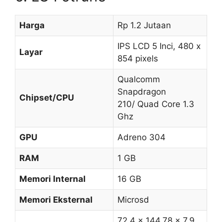
Harga
Rp 1.2 Jutaan
IPS LCD 5 Inci, 480 x
Layar
854 pixels
Qualcomm
Snapdragon
Chipset/CPU
210/ Quad Core 1.3
Ghz
GPU
Adreno 304
RAM
1 GB
Memori Internal
16 GB
Memori Eksternal
Microsd
72.4 x 144.78 x 7.9