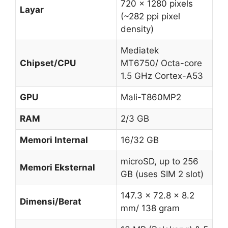
720 x 1280 pixels
Layar
(~282 ppi pixel
density)
Mediatek
Chipset/CPU
MT6750/ Octa-core
1.5 GHz Cortex-A53
GPU
Mali-T860MP2
RAM
2/3 GB
Memori Internal
16/32 GB
microSD, up to 256
Memori Eksternal
GB (uses SIM 2 slot)
147.3 x 72.8 x 8.2
Dimensi/Berat
mm/ 138 gram