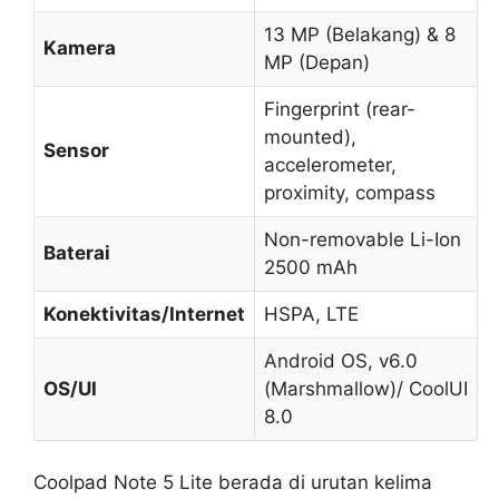
13 MP (Belakang) & 8
Kamera
MP (Depan)
Fingerprint (rear-
mounted),
Sensor
accelerometer,
proximity, compass
Non-removable Li-Ion
Baterai
2500 mAh
Konektivitas/Internet
HSPA, LTE
Android OS, v6.0
OS/UI
(Marshmallow)/ CoolUI
8.0
Coolpad Note 5 Lite berada di urutan kelima