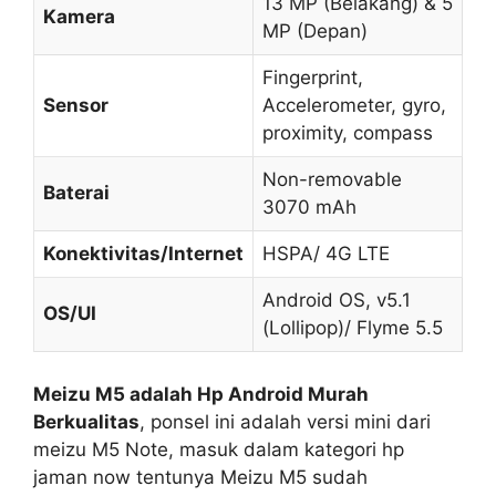
13 MP (Belakang) & 5
Kamera
MP (Depan)
Fingerprint,
Sensor
Accelerometer, gyro,
proximity, compass
Non-removable
Baterai
3070 mAh
Konektivitas/Internet
HSPA/ 4G LTE
Android OS, v5.1
OS/UI
(Lollipop)/ Flyme 5.5
Meizu M5 adalah Hp Android Murah
Berkualitas
, ponsel ini adalah versi mini dari
meizu M5 Note, masuk dalam kategori hp
jaman now tentunya Meizu M5 sudah