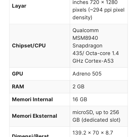
inches 720 x 1280
Layar
pixels (~294 ppi pixel
density)
Qualcomm
MSM8940
Chipset/CPU
Snapdragon
435/ Octa-core 1.4
GHz Cortex-A53
GPU
Adreno 505
RAM
2 GB
Memori Internal
16 GB
microSD, up to 256
Memori Eksternal
GB (dedicated slot)
139.2 x 70 x 8.7
Dimensi/Berat