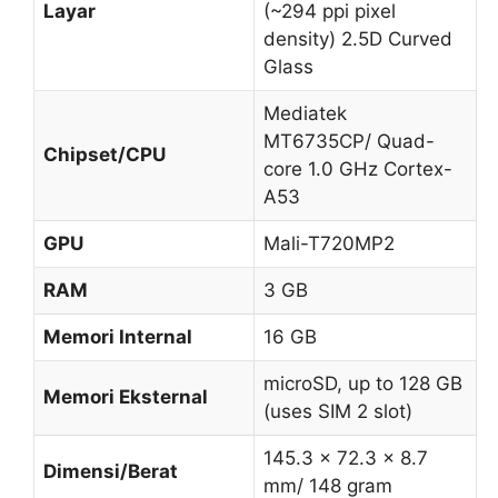
Layar
(~294 ppi pixel
density) 2.5D Curved
Glass
Mediatek
MT6735CP/ Quad-
Chipset/CPU
core 1.0 GHz Cortex-
A53
GPU
Mali-T720MP2
RAM
3 GB
Memori Internal
16 GB
microSD, up to 128 GB
Memori Eksternal
(uses SIM 2 slot)
145.3 x 72.3 x 8.7
Dimensi/Berat
mm/ 148 gram