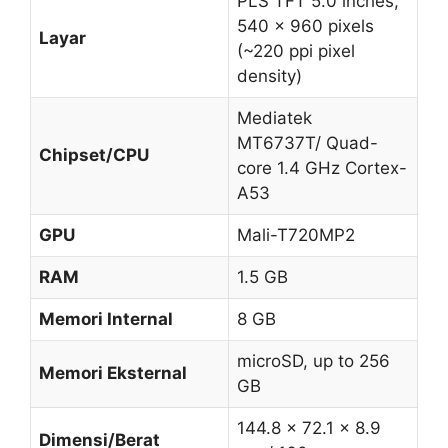
PLS TFT 5.0 inches,
540 x 960 pixels
Layar
(~220 ppi pixel
density)
Mediatek
MT6737T/ Quad-
Chipset/CPU
core 1.4 GHz Cortex-
A53
GPU
Mali-T720MP2
RAM
1.5 GB
Memori Internal
8 GB
microSD, up to 256
Memori Eksternal
GB
144.8 x 72.1 x 8.9
Dimensi/Berat