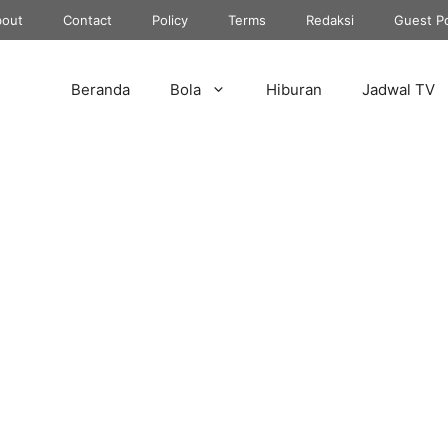
out
Contact
Policy
Terms
Redaksi
Guest P
Beranda
Bola
Hiburan
Jadwal TV