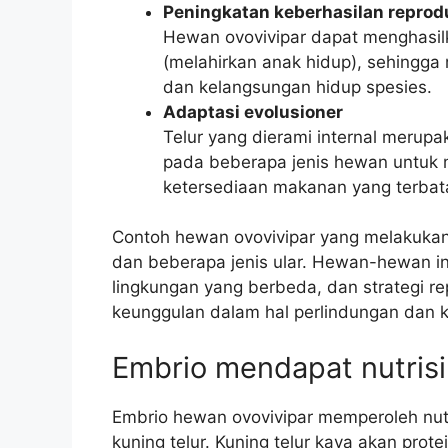
Peningkatan keberhasilan reprod
Hewan ovovivipar dapat menghasilk
(melahirkan anak hidup), sehingga
dan kelangsungan hidup spesies.
Adaptasi evolusioner
Telur yang dierami internal merup
pada beberapa jenis hewan untuk m
ketersediaan makanan yang terbat
Contoh hewan ovovivipar yang melakukan tel
dan beberapa jenis ular. Hewan-hewan in
lingkungan yang berbeda, dan strategi r
keunggulan dalam hal perlindungan dan k
Embrio mendapat nutrisi 
Embrio hewan ovovivipar memperoleh nut
kuning telur. Kuning telur kaya akan prot