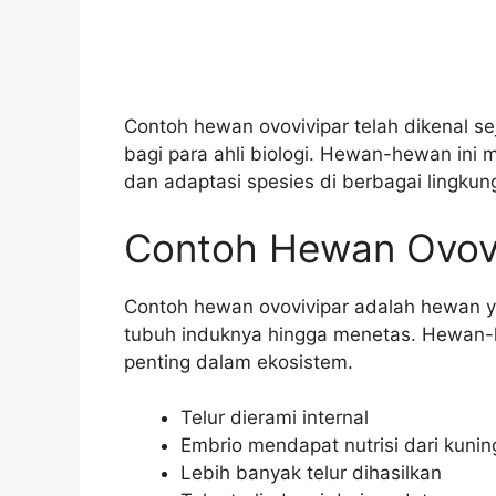
Contoh hewan ovovivipar telah dikenal se
bagi para ahli biologi. Hewan-hewan ini
dan adaptasi spesies di berbagai lingkun
Contoh Hewan Ovovi
Contoh hewan ovovivipar adalah hewan ya
tubuh induknya hingga menetas. Hewan-h
penting dalam ekosistem.
Telur dierami internal
Embrio mendapat nutrisi dari kuning
Lebih banyak telur dihasilkan