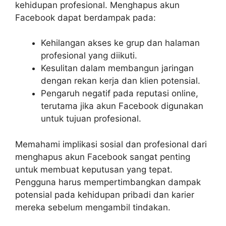
kehidupan profesional. Menghapus akun
Facebook dapat berdampak pada:
Kehilangan akses ke grup dan halaman
profesional yang diikuti.
Kesulitan dalam membangun jaringan
dengan rekan kerja dan klien potensial.
Pengaruh negatif pada reputasi online,
terutama jika akun Facebook digunakan
untuk tujuan profesional.
Memahami implikasi sosial dan profesional dari
menghapus akun Facebook sangat penting
untuk membuat keputusan yang tepat.
Pengguna harus mempertimbangkan dampak
potensial pada kehidupan pribadi dan karier
mereka sebelum mengambil tindakan.