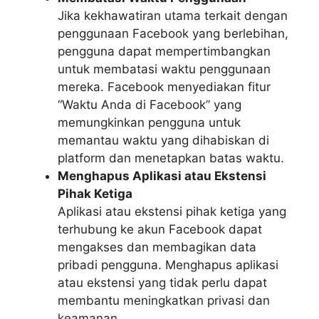
Jika kekhawatiran utama terkait dengan
penggunaan Facebook yang berlebihan,
pengguna dapat mempertimbangkan
untuk membatasi waktu penggunaan
mereka. Facebook menyediakan fitur
“Waktu Anda di Facebook” yang
memungkinkan pengguna untuk
memantau waktu yang dihabiskan di
platform dan menetapkan batas waktu.
Menghapus Aplikasi atau Ekstensi
Pihak Ketiga
Aplikasi atau ekstensi pihak ketiga yang
terhubung ke akun Facebook dapat
mengakses dan membagikan data
pribadi pengguna. Menghapus aplikasi
atau ekstensi yang tidak perlu dapat
membantu meningkatkan privasi dan
keamanan.