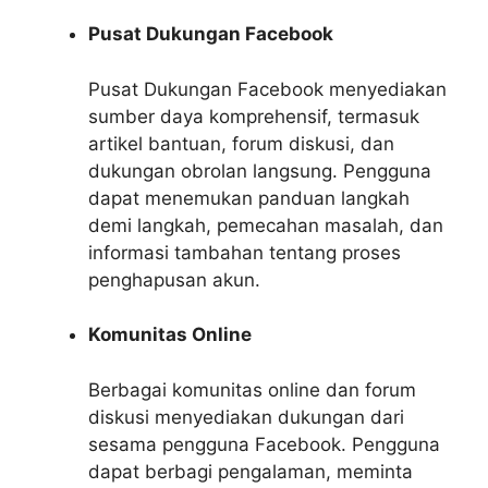
Pusat Dukungan Facebook
Pusat Dukungan Facebook menyediakan
sumber daya komprehensif, termasuk
artikel bantuan, forum diskusi, dan
dukungan obrolan langsung. Pengguna
dapat menemukan panduan langkah
demi langkah, pemecahan masalah, dan
informasi tambahan tentang proses
penghapusan akun.
Komunitas Online
Berbagai komunitas online dan forum
diskusi menyediakan dukungan dari
sesama pengguna Facebook. Pengguna
dapat berbagi pengalaman, meminta