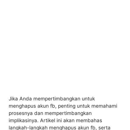
Jika Anda mempertimbangkan untuk
menghapus akun fb, penting untuk memahami
prosesnya dan mempertimbangkan
implikasinya. Artikel ini akan membahas
langkah-langkah menghapus akun fb, serta