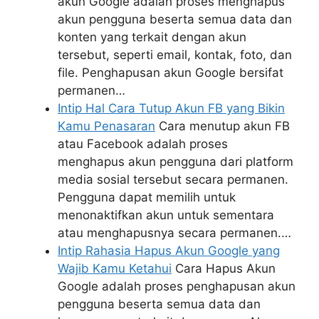
akun Google adalah proses menghapus
akun pengguna beserta semua data dan
konten yang terkait dengan akun
tersebut, seperti email, kontak, foto, dan
file. Penghapusan akun Google bersifat
permanen…
Intip Hal Cara Tutup Akun FB yang Bikin
Kamu Penasaran
Cara menutup akun FB
atau Facebook adalah proses
menghapus akun pengguna dari platform
media sosial tersebut secara permanen.
Pengguna dapat memilih untuk
menonaktifkan akun untuk sementara
atau menghapusnya secara permanen.…
Intip Rahasia Hapus Akun Google yang
Wajib Kamu Ketahui
Cara Hapus Akun
Google adalah proses penghapusan akun
pengguna beserta semua data dan