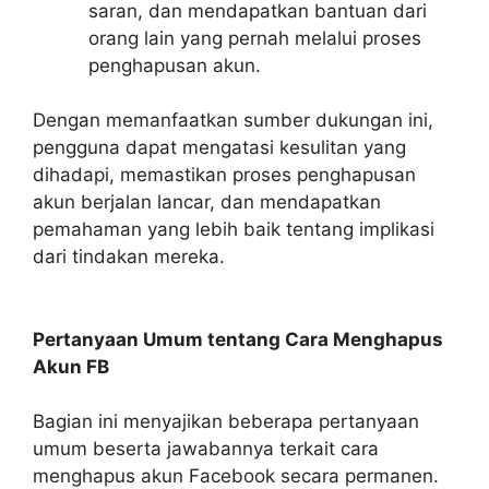
saran, dan mendapatkan bantuan dari
orang lain yang pernah melalui proses
penghapusan akun.
Dengan memanfaatkan sumber dukungan ini,
pengguna dapat mengatasi kesulitan yang
dihadapi, memastikan proses penghapusan
akun berjalan lancar, dan mendapatkan
pemahaman yang lebih baik tentang implikasi
dari tindakan mereka.
Pertanyaan Umum tentang Cara Menghapus
Akun FB
Bagian ini menyajikan beberapa pertanyaan
umum beserta jawabannya terkait cara
menghapus akun Facebook secara permanen.