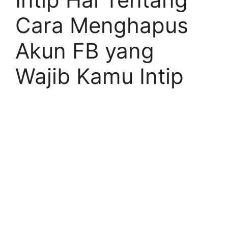
Cara Menghapus
Akun FB yang
Wajib Kamu Intip