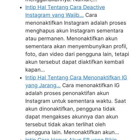
Intip Hal Tentang Cara Deactive
Instagram yang Wajib…
Cara
menonaktifkan Instagram adalah proses
menghapus akun Instagram sementara
atau permanen. Menonaktifkan akun
sementara akan menyembunyikan profil,
foto, dan video dari pengguna lain, tetapi
akun tersebut dapat diaktifkan kembali
kapan…
Intip Hal Tentang Cara Menonaktifkan IG
yang Jarang…
Cara menonaktifkan IG
adalah proses penonaktifan akun
Instagram untuk sementara waktu. Saat
akun dinonaktifkan, pengguna tidak
dapat mengakses akunnya dan akun
tersebut tidak akan terlihat oleh
pengguna lain. Menonaktifkan akun…