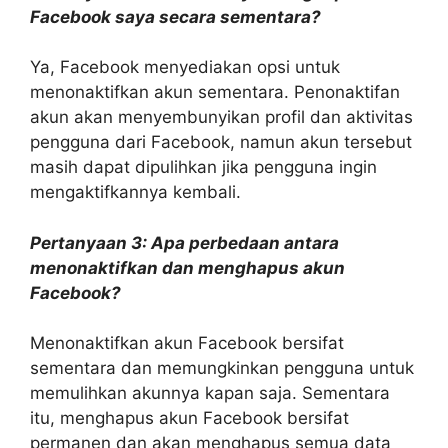
Facebook saya secara sementara?
Ya, Facebook menyediakan opsi untuk
menonaktifkan akun sementara. Penonaktifan
akun akan menyembunyikan profil dan aktivitas
pengguna dari Facebook, namun akun tersebut
masih dapat dipulihkan jika pengguna ingin
mengaktifkannya kembali.
Pertanyaan 3: Apa perbedaan antara
menonaktifkan dan menghapus akun
Facebook?
Menonaktifkan akun Facebook bersifat
sementara dan memungkinkan pengguna untuk
memulihkan akunnya kapan saja. Sementara
itu, menghapus akun Facebook bersifat
permanen dan akan menghapus semua data