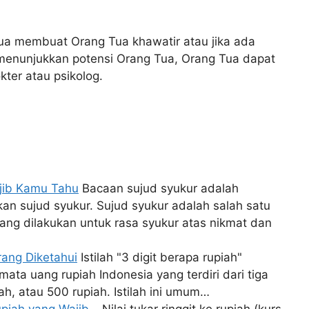
a membuat Orang Tua khawatir atau jika ada
 menunjukkan potensi Orang Tua, Orang Tua dapat
ter atau psikolog.
ajib Kamu Tahu
Bacaan sujud syukur adalah
an sujud syukur. Sujud syukur adalah salah satu
ng dilakukan untuk rasa syukur atas nikmat dan
rang Diketahui
Istilah "3 digit berapa rupiah"
ta uang rupiah Indonesia yang terdiri dari tiga
ah, atau 500 rupiah. Istilah ini umum…