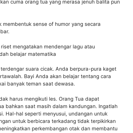
bukan cuma orang tua yang merasa jenuh balita pun
tuk membentuk sense of humor yang secara
bar.
l riset mengatakan mendengar lagu atau
dah belajar matematika
 terdengar suara cicak. Anda berpura-pura kaget
tertawalah. Bayi Anda akan belajar tentang cara
kai banyak teman saat dewasa.
dak harus mengikuti les. Orang Tua dapat
 bahkan saat masih dalam kandungan. Ingatlah
si. Hal-hal seperti menyusui, undangan untuk
an untuk berbicara terkadang tidak terpikirkan
 meningkatkan perkembangan otak dan membantu