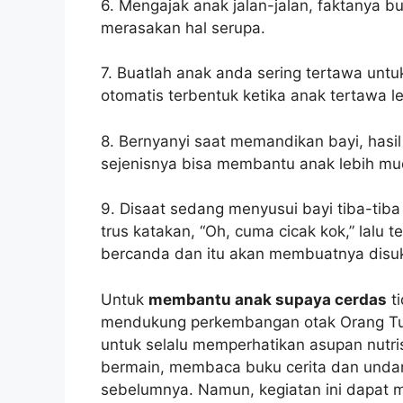
6. Mengajak anak jalan-jalan, faktanya 
merasakan hal serupa.
7. Buatlah anak anda sering tertawa un
otomatis terbentuk ketika anak tertawa le
8. Bernyanyi saat memandikan bayi, hasi
sejenisnya bisa membantu anak lebih mu
9. Disaat sedang menyusui bayi tiba-tiba
trus katakan, “Oh, cuma cicak kok,” lalu 
bercanda dan itu akan membuatnya disu
Untuk
membantu anak supaya cerdas
ti
mendukung perkembangan otak Orang Tua
untuk selalu memperhatikan asupan nutri
bermain, membaca buku cerita dan undang
sebelumnya. Namun, kegiatan ini dapat