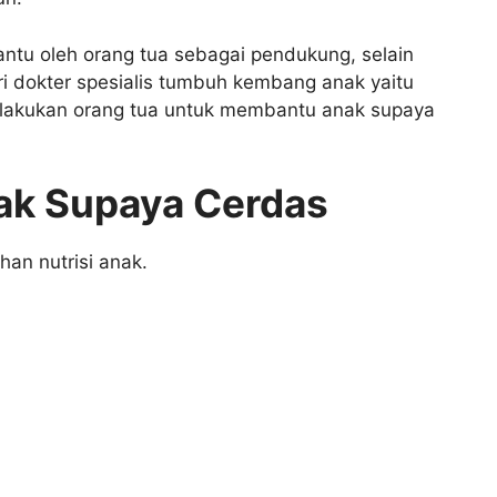
antu oleh orang tua sebagai pendukung, selain
i dokter spesialis tumbuh kembang anak yaitu
dilakukan orang tua untuk membantu anak supaya
k Supaya Cerdas
an nutrisi anak.