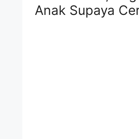
Anak Supaya Ce