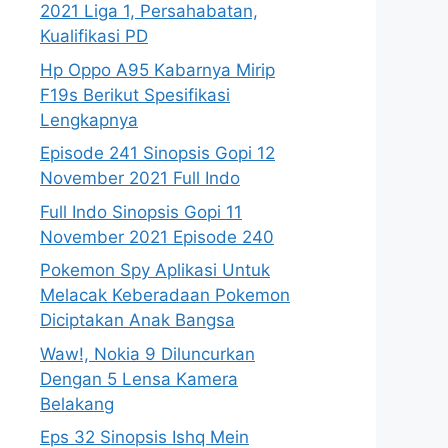
2021 Liga 1, Persahabatan,
Kualifikasi PD
Hp Oppo A95 Kabarnya Mirip
F19s Berikut Spesifikasi
Lengkapnya
Episode 241 Sinopsis Gopi 12
November 2021 Full Indo
Full Indo Sinopsis Gopi 11
November 2021 Episode 240
Pokemon Spy Aplikasi Untuk
Melacak Keberadaan Pokemon
Diciptakan Anak Bangsa
Waw!, Nokia 9 Diluncurkan
Dengan 5 Lensa Kamera
Belakang
Eps 32 Sinopsis Ishq Mein