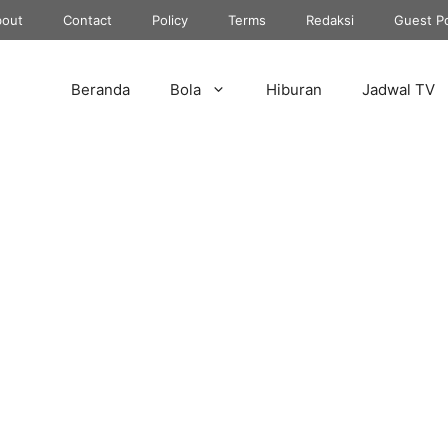
out
Contact
Policy
Terms
Redaksi
Guest P
Beranda
Bola
Hiburan
Jadwal TV