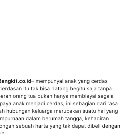
Bangkit.co.id
– mempunyai anak yang cerdas
cerdasan itu tak bisa datang begitu saja tanpa
 peran orang tua bukan hanya membiayai segala
aya anak menjadi cerdas, ini sebagian dari rasa
ah hubungan keluarga merupakan suatu hal yang
sempurnaan dalam berumah tangga, kehadiran
ngan sebuah harta yang tak dapat dibeli dengan
un.