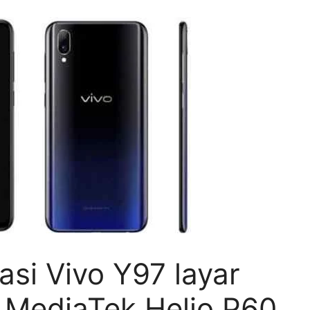
asi Vivo Y97 layar
r MediaTek Helio P60