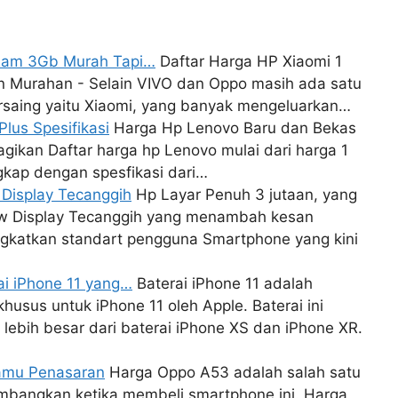
 Ram 3Gb Murah Tapi…
Daftar Harga HP Xiaomi 1
 Murahan - Selain VIVO dan Oppo masih ada satu
rsaing yaitu Xiaomi, yang banyak mengeluarkan…
lus Spesifikasi
Harga Hp Lenovo Baru dan Bekas
bagikan Daftar harga hp Lenovo mulai dari harga 1
gkap dengan spesfikasi dari…
 Display Tecanggih
Hp Layar Penuh 3 jutaan, yang
 View Display Tecanggih yang menambah kesan
gkatkan standart pengguna Smartphone yang kini
ai iPhone 11 yang…
Baterai iPhone 11 adalah
khusus untuk iPhone 11 oleh Apple. Baterai ini
 lebih besar dari baterai iPhone XS dan iPhone XR.
Kamu Penasaran
Harga Oppo A53 adalah salah satu
timbangkan ketika membeli smartphone ini. Harga