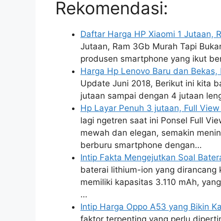
Rekomendasi:
Daftar Harga HP Xiaomi 1 Jutaan,
Jutaan, Ram 3Gb Murah Tapi Bukan
produsen smartphone yang ikut be
Harga Hp Lenovo Baru dan Bekas, P
Update Juni 2018, Berikut ini kita 
jutaan sampai dengan 4 jutaan len
Hp Layar Penuh 3 jutaan, Full View
lagi ngetren saat ini Ponsel Full
mewah dan elegan, semakin menin
berburu smartphone dengan…
Intip Fakta Mengejutkan Soal Bater
baterai lithium-ion yang dirancang 
memiliki kapasitas 3.110 mAh, yang
…
Intip Harga Oppo A53 yang Bikin 
faktor terpenting yang perlu diper