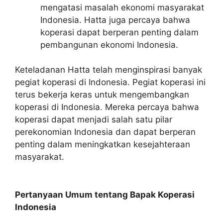
mengatasi masalah ekonomi masyarakat
Indonesia. Hatta juga percaya bahwa
koperasi dapat berperan penting dalam
pembangunan ekonomi Indonesia.
Keteladanan Hatta telah menginspirasi banyak
pegiat koperasi di Indonesia. Pegiat koperasi ini
terus bekerja keras untuk mengembangkan
koperasi di Indonesia. Mereka percaya bahwa
koperasi dapat menjadi salah satu pilar
perekonomian Indonesia dan dapat berperan
penting dalam meningkatkan kesejahteraan
masyarakat.
Pertanyaan Umum tentang Bapak Koperasi
Indonesia