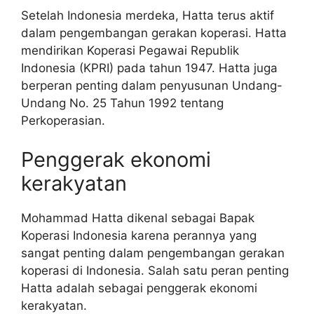
Setelah Indonesia merdeka, Hatta terus aktif
dalam pengembangan gerakan koperasi. Hatta
mendirikan Koperasi Pegawai Republik
Indonesia (KPRI) pada tahun 1947. Hatta juga
berperan penting dalam penyusunan Undang-
Undang No. 25 Tahun 1992 tentang
Perkoperasian.
Penggerak ekonomi
kerakyatan
Mohammad Hatta dikenal sebagai Bapak
Koperasi Indonesia karena perannya yang
sangat penting dalam pengembangan gerakan
koperasi di Indonesia. Salah satu peran penting
Hatta adalah sebagai penggerak ekonomi
kerakyatan.