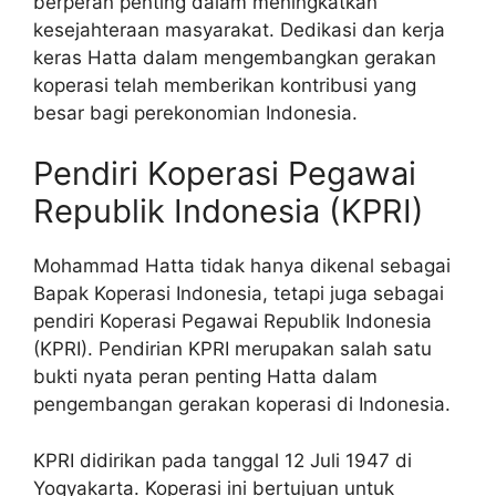
berperan penting dalam meningkatkan
kesejahteraan masyarakat. Dedikasi dan kerja
keras Hatta dalam mengembangkan gerakan
koperasi telah memberikan kontribusi yang
besar bagi perekonomian Indonesia.
Pendiri Koperasi Pegawai
Republik Indonesia (KPRI)
Mohammad Hatta tidak hanya dikenal sebagai
Bapak Koperasi Indonesia, tetapi juga sebagai
pendiri Koperasi Pegawai Republik Indonesia
(KPRI). Pendirian KPRI merupakan salah satu
bukti nyata peran penting Hatta dalam
pengembangan gerakan koperasi di Indonesia.
KPRI didirikan pada tanggal 12 Juli 1947 di
Yogyakarta. Koperasi ini bertujuan untuk