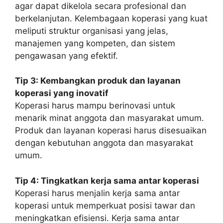
agar dapat dikelola secara profesional dan
berkelanjutan. Kelembagaan koperasi yang kuat
meliputi struktur organisasi yang jelas,
manajemen yang kompeten, dan sistem
pengawasan yang efektif.
Tip 3: Kembangkan produk dan layanan
koperasi yang inovatif
Koperasi harus mampu berinovasi untuk
menarik minat anggota dan masyarakat umum.
Produk dan layanan koperasi harus disesuaikan
dengan kebutuhan anggota dan masyarakat
umum.
Tip 4: Tingkatkan kerja sama antar koperasi
Koperasi harus menjalin kerja sama antar
koperasi untuk memperkuat posisi tawar dan
meningkatkan efisiensi. Kerja sama antar