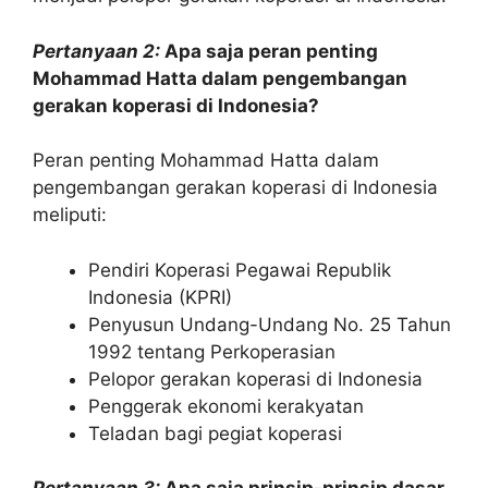
Pertanyaan 2:
Apa saja peran penting
Mohammad Hatta dalam pengembangan
gerakan koperasi di Indonesia?
Peran penting Mohammad Hatta dalam
pengembangan gerakan koperasi di Indonesia
meliputi:
Pendiri Koperasi Pegawai Republik
Indonesia (KPRI)
Penyusun Undang-Undang No. 25 Tahun
1992 tentang Perkoperasian
Pelopor gerakan koperasi di Indonesia
Penggerak ekonomi kerakyatan
Teladan bagi pegiat koperasi