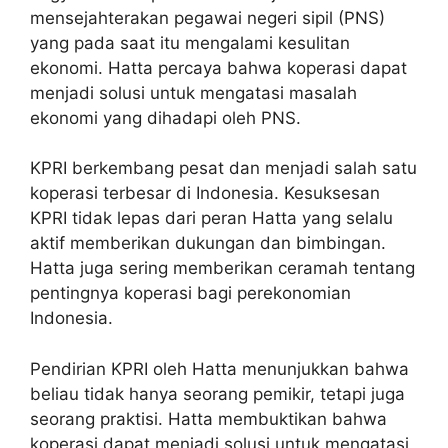
mensejahterakan pegawai negeri sipil (PNS)
yang pada saat itu mengalami kesulitan
ekonomi. Hatta percaya bahwa koperasi dapat
menjadi solusi untuk mengatasi masalah
ekonomi yang dihadapi oleh PNS.
KPRI berkembang pesat dan menjadi salah satu
koperasi terbesar di Indonesia. Kesuksesan
KPRI tidak lepas dari peran Hatta yang selalu
aktif memberikan dukungan dan bimbingan.
Hatta juga sering memberikan ceramah tentang
pentingnya koperasi bagi perekonomian
Indonesia.
Pendirian KPRI oleh Hatta menunjukkan bahwa
beliau tidak hanya seorang pemikir, tetapi juga
seorang praktisi. Hatta membuktikan bahwa
koperasi dapat menjadi solusi untuk mengatasi