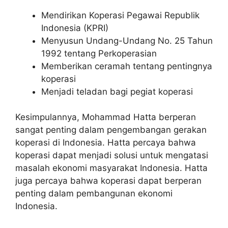
Mendirikan Koperasi Pegawai Republik
Indonesia (KPRI)
Menyusun Undang-Undang No. 25 Tahun
1992 tentang Perkoperasian
Memberikan ceramah tentang pentingnya
koperasi
Menjadi teladan bagi pegiat koperasi
Kesimpulannya, Mohammad Hatta berperan
sangat penting dalam pengembangan gerakan
koperasi di Indonesia. Hatta percaya bahwa
koperasi dapat menjadi solusi untuk mengatasi
masalah ekonomi masyarakat Indonesia. Hatta
juga percaya bahwa koperasi dapat berperan
penting dalam pembangunan ekonomi
Indonesia.