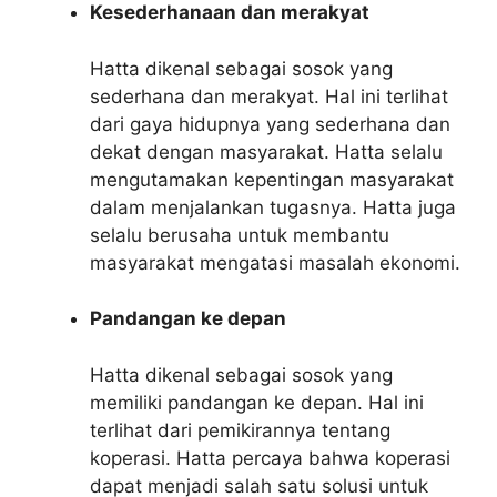
Kesederhanaan dan merakyat
Hatta dikenal sebagai sosok yang
sederhana dan merakyat. Hal ini terlihat
dari gaya hidupnya yang sederhana dan
dekat dengan masyarakat. Hatta selalu
mengutamakan kepentingan masyarakat
dalam menjalankan tugasnya. Hatta juga
selalu berusaha untuk membantu
masyarakat mengatasi masalah ekonomi.
Pandangan ke depan
Hatta dikenal sebagai sosok yang
memiliki pandangan ke depan. Hal ini
terlihat dari pemikirannya tentang
koperasi. Hatta percaya bahwa koperasi
dapat menjadi salah satu solusi untuk