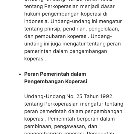
tentang Perkoperasian menjadi dasar
hukum pengembangan koperasi di
Indonesia. Undang-undang ini mengatur
tentang prinsip, pendirian, pengelolaan,
dan pembubaran koperasi. Undang-
undang ini juga mengatur tentang peran
pemerintah dalam pengembangan
koperasi.
Peran Pemerintah dalam
Pengembangan Koperasi
Undang-Undang No. 25 Tahun 1992
tentang Perkoperasian mengatur tentang
peran pemerintah dalam pengembangan
koperasi. Pemerintah berperan dalam
pembinaan, pengawasan, dan
pengembangan koperasi. Pemerintah