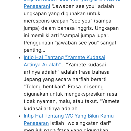
Penasaran!
"Jawaban see you" adalah
ungkapan yang digunakan untuk
merespons ucapan "see you" (sampai
jumpa) dalam bahasa Inggris. Ungkapan
ini memiliki arti "sampai jumpa juga".
Penggunaan "jawaban see you" sangat
penting…
Intip Hal Tentang "Yamete Kudasai
Artinya Adalah"…
"Yamete kudasai
artinya adalah" adalah frasa bahasa
Jepang yang secara harfiah berarti
"Tolong hentikan". Frasa ini sering
digunakan untuk mengekspresikan rasa
tidak nyaman, malu, atau takut. "Yamete
kudasai artinya adalah"…
Intip Hal Tentang WC Yang Bikin Kamu
Penasaran
Istilah "wc singkatan dari"
merujuk pada frasa yang digunakan