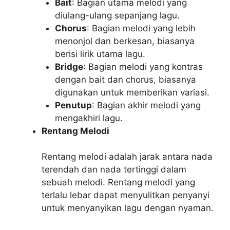
Bait
: Bagian utama melodi yang
diulang-ulang sepanjang lagu.
Chorus
: Bagian melodi yang lebih
menonjol dan berkesan, biasanya
berisi lirik utama lagu.
Bridge
: Bagian melodi yang kontras
dengan bait dan chorus, biasanya
digunakan untuk memberikan variasi.
Penutup
: Bagian akhir melodi yang
mengakhiri lagu.
Rentang Melodi
Rentang melodi adalah jarak antara nada
terendah dan nada tertinggi dalam
sebuah melodi. Rentang melodi yang
terlalu lebar dapat menyulitkan penyanyi
untuk menyanyikan lagu dengan nyaman.