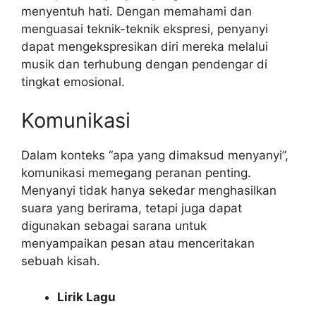
menyentuh hati. Dengan memahami dan
menguasai teknik-teknik ekspresi, penyanyi
dapat mengekspresikan diri mereka melalui
musik dan terhubung dengan pendengar di
tingkat emosional.
Komunikasi
Dalam konteks “apa yang dimaksud menyanyi”,
komunikasi memegang peranan penting.
Menyanyi tidak hanya sekedar menghasilkan
suara yang berirama, tetapi juga dapat
digunakan sebagai sarana untuk
menyampaikan pesan atau menceritakan
sebuah kisah.
Lirik Lagu