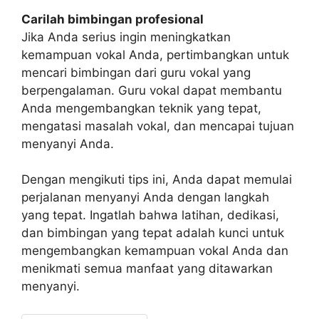
Carilah bimbingan profesional
Jika Anda serius ingin meningkatkan
kemampuan vokal Anda, pertimbangkan untuk
mencari bimbingan dari guru vokal yang
berpengalaman. Guru vokal dapat membantu
Anda mengembangkan teknik yang tepat,
mengatasi masalah vokal, dan mencapai tujuan
menyanyi Anda.
Dengan mengikuti tips ini, Anda dapat memulai
perjalanan menyanyi Anda dengan langkah
yang tepat. Ingatlah bahwa latihan, dedikasi,
dan bimbingan yang tepat adalah kunci untuk
mengembangkan kemampuan vokal Anda dan
menikmati semua manfaat yang ditawarkan
menyanyi.