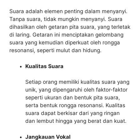
Suara adalah elemen penting dalam menyanyi.
Tanpa suara, tidak mungkin menyanyi. Suara
dihasilkan oleh getaran pita suara, yang terletak
di laring. Getaran ini menciptakan gelombang
suara yang kemudian diperkuat oleh rongga
resonansi, seperti mulut dan hidung.
Kualitas Suara
Setiap orang memiliki kualitas suara yang
unik, yang dipengaruhi oleh faktor-faktor
seperti ukuran dan bentuk pita suara,
serta bentuk rongga resonansi. Kualitas
suara dapat berkisar dari yang ringan
dan lembut hingga yang berat dan kuat.
Jangkauan Vokal