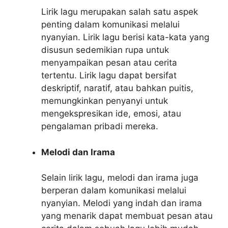
Lirik lagu merupakan salah satu aspek
penting dalam komunikasi melalui
nyanyian. Lirik lagu berisi kata-kata yang
disusun sedemikian rupa untuk
menyampaikan pesan atau cerita
tertentu. Lirik lagu dapat bersifat
deskriptif, naratif, atau bahkan puitis,
memungkinkan penyanyi untuk
mengekspresikan ide, emosi, atau
pengalaman pribadi mereka.
Melodi dan Irama
Selain lirik lagu, melodi dan irama juga
berperan dalam komunikasi melalui
nyanyian. Melodi yang indah dan irama
yang menarik dapat membuat pesan atau