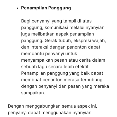
Penampilan Panggung
Bagi penyanyi yang tampil di atas
panggung, komunikasi melalui nyanyian
juga melibatkan aspek penampilan
panggung. Gerak tubuh, ekspresi wajah,
dan interaksi dengan penonton dapat
membantu penyanyi untuk
menyampaikan pesan atau cerita dalam
sebuah lagu secara lebih efektif.
Penampilan panggung yang baik dapat
membuat penonton merasa terhubung
dengan penyanyi dan pesan yang mereka
sampaikan.
Dengan menggabungkan semua aspek ini,
penyanyi dapat menggunakan nyanyian