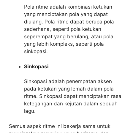
Pola ritme adalah kombinasi ketukan
yang menciptakan pola yang dapat
diulang. Pola ritme dapat berupa pola
sederhana, seperti pola ketukan
seperempat yang berulang, atau pola
yang lebih kompleks, seperti pola
sinkopasi.
Sinkopasi
Sinkopasi adalah penempatan aksen
pada ketukan yang lemah dalam pola
ritme. Sinkopasi dapat menciptakan rasa
ketegangan dan kejutan dalam sebuah
lagu.
Semua aspek ritme ini bekerja sama untuk