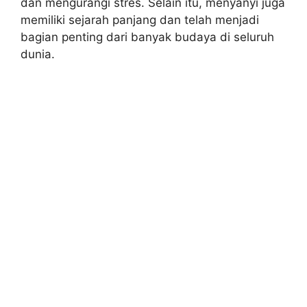
dan mengurangi stres. Selain itu, menyanyi juga
memiliki sejarah panjang dan telah menjadi
bagian penting dari banyak budaya di seluruh
dunia.