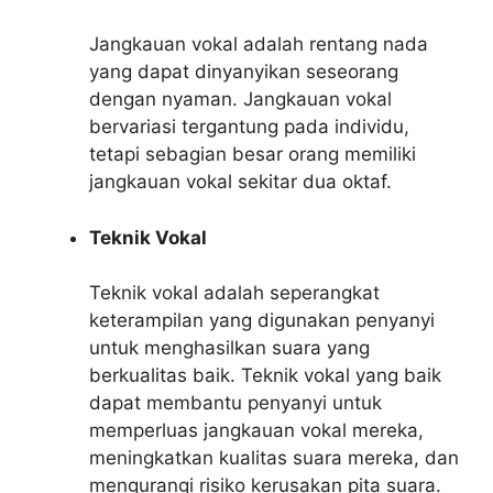
Jangkauan vokal adalah rentang nada
yang dapat dinyanyikan seseorang
dengan nyaman. Jangkauan vokal
bervariasi tergantung pada individu,
tetapi sebagian besar orang memiliki
jangkauan vokal sekitar dua oktaf.
Teknik Vokal
Teknik vokal adalah seperangkat
keterampilan yang digunakan penyanyi
untuk menghasilkan suara yang
berkualitas baik. Teknik vokal yang baik
dapat membantu penyanyi untuk
memperluas jangkauan vokal mereka,
meningkatkan kualitas suara mereka, dan
mengurangi risiko kerusakan pita suara.