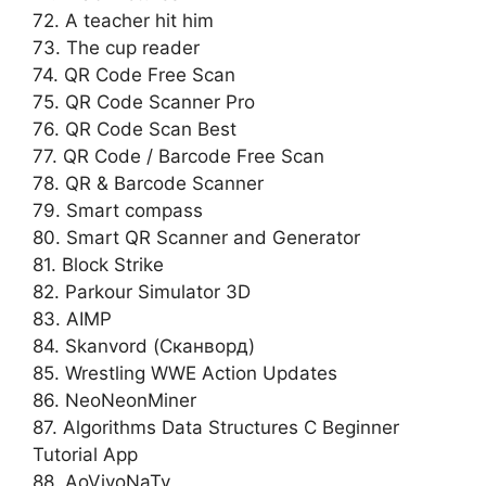
72. A teacher hit him
73. The cup reader
74. QR Code Free Scan
75. QR Code Scanner Pro
76. QR Code Scan Best
77. QR Code / Barcode Free Scan
78. QR & Barcode Scanner
79. Smart compass
80. Smart QR Scanner and Generator
81. Block Strike
82. Parkour Simulator 3D
83. AIMP
84. Skanvord (Сканворд)
85. Wrestling WWE Action Updates
86. NeoNeonMiner
87. Algorithms Data Structures C Beginner
Tutorial App
88. AoVivoNaTv