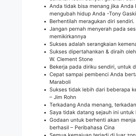
Anda tidak bisa menang jika Anda k
mengubah hidup Anda -Tony Gask
Berhentilah meragukan diri sendir
Jangan pernah menyerah pada sesua
memikirkannya
Sukses adalah serangkaian kemena
Sukses dipertahankan & diraih ol
W. Clement Stone
Bekerja pada diriku sendiri, untuk di
Cepat sampai pembenci Anda bert
Maraboli
Sukses tidak lebih dari beberapa k
– Jim Rohn
Terkadang Anda menang, terkadang
Saya tidak datang sejauh ini untuk
Godaan untuk berhenti akan menja
berhasil – Peribahasa Cina
Semua kemajuan terjadi di luar z