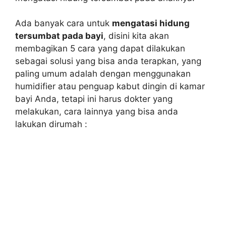
Ada banyak cara untuk
mengatasi hidung
tersumbat pada bayi
, disini kita akan
membagikan 5 cara yang dapat dilakukan
sebagai solusi yang bisa anda terapkan, yang
paling umum adalah dengan menggunakan
humidifier atau penguap kabut dingin di kamar
bayi Anda, tetapi ini harus dokter yang
melakukan, cara lainnya yang bisa anda
lakukan dirumah :