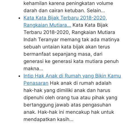
kehamilan karena peningkatan volume
darah dan cairan ketuban. Selain…
Kata Kata Bijak Terbaru 2018-2020,
Rangkaian Mutiara…
Kata Kata Bijak
Terbaru 2018-2020, Rangkaian Mutiara
Indah Teranyar memang tak ada matinya
sebuah untaian kata bijak akan terus
bermanfaat sepanjang masa, dari
generasi ke generasi kata mutiara penuh
makna…
Intip Hak Anak di Rumah yang Bikin Kamu
Penasaran
Hak anak di rumah adalah
hak-hak yang dimiliki anak dan harus
dipenuhi oleh orang tua atau pihak yang
bertanggung jawab atas pengasuhan
anak. Hak-hak ini mencakup hak untuk
mendapatkan kasih…