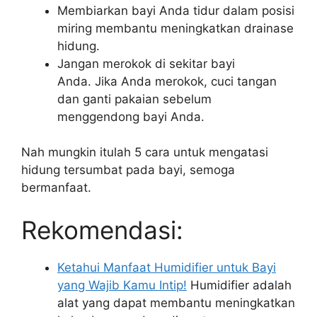
Membiarkan bayi Anda tidur dalam posisi
miring membantu meningkatkan drainase
hidung.
Jangan merokok di sekitar bayi
Anda. Jika Anda merokok, cuci tangan
dan ganti pakaian sebelum
menggendong bayi Anda.
Nah mungkin itulah 5 cara untuk mengatasi
hidung tersumbat pada bayi, semoga
bermanfaat.
Rekomendasi:
Ketahui Manfaat Humidifier untuk Bayi
yang Wajib Kamu Intip!
Humidifier adalah
alat yang dapat membantu meningkatkan