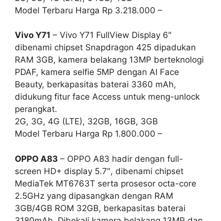
Model Terbaru Harga Rp 3.218.000 –
Vivo Y71
– Vivo Y71 FullView Display 6″
dibenami chipset Snapdragon 425 dipadukan
RAM 3GB, kamera belakang 13MP berteknologi
PDAF, kamera selfie 5MP dengan AI Face
Beauty, berkapasitas baterai 3360 mAh,
didukung fitur face Access untuk meng-unlock
perangkat.
2G, 3G, 4G (LTE), 32GB, 16GB, 3GB
Model Terbaru Harga Rp 1.800.000 –
OPPO A83
– OPPO A83 hadir dengan full-
screen HD+ display 5.7″, dibenami chipset
MediaTek MT6763T serta prosesor octa-core
2.5GHz yang dipasangkan dengan RAM
3GB/4GB ROM 32GB, berkapasitas baterai
3180mAh. Dibekali kamera belakang 13MP dan