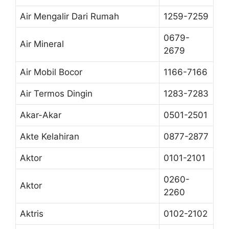
Air Mengalir Dari Rumah
1259-7259
0679-
Air Mineral
2679
Air Mobil Bocor
1166-7166
Air Termos Dingin
1283-7283
Akar-Akar
0501-2501
Akte Kelahiran
0877-2877
Aktor
0101-2101
0260-
Aktor
2260
Aktris
0102-2102