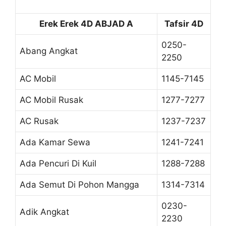
Erek Erek 4D ABJAD A
Tafsir 4D
0250-
Abang Angkat
2250
AC Mobil
1145-7145
AC Mobil Rusak
1277-7277
AC Rusak
1237-7237
Ada Kamar Sewa
1241-7241
Ada Pencuri Di Kuil
1288-7288
Ada Semut Di Pohon Mangga
1314-7314
0230-
Adik Angkat
2230