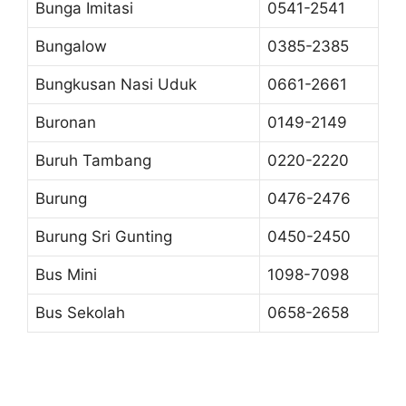
Bunga Imitasi
0541-2541
Bungalow
0385-2385
Bungkusan Nasi Uduk
0661-2661
Buronan
0149-2149
Buruh Tambang
0220-2220
Burung
0476-2476
Burung Sri Gunting
0450-2450
Bus Mini
1098-7098
Bus Sekolah
0658-2658