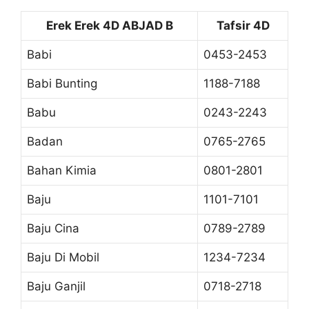
Erek Erek 4D ABJAD B
Tafsir 4D
Babi
0453-2453
Babi Bunting
1188-7188
Babu
0243-2243
Badan
0765-2765
Bahan Kimia
0801-2801
Baju
1101-7101
Baju Cina
0789-2789
Baju Di Mobil
1234-7234
Baju Ganjil
0718-2718