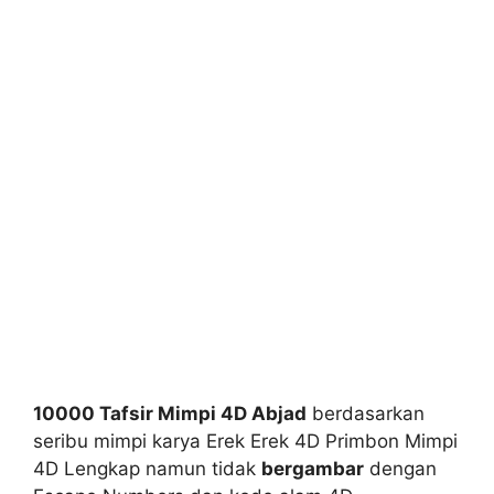
10000 Tafsir Mimpi 4D Abjad
berdasarkan
seribu mimpi karya Erek Erek 4D Primbon Mimpi
4D Lengkap namun tidak
bergambar
dengan