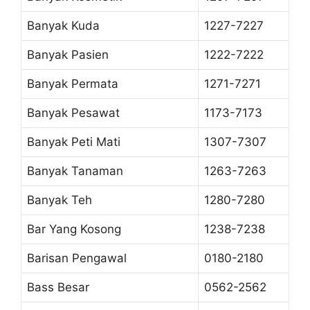
Banyak Kuda
1227-7227
Banyak Pasien
1222-7222
Banyak Permata
1271-7271
Banyak Pesawat
1173-7173
Banyak Peti Mati
1307-7307
Banyak Tanaman
1263-7263
Banyak Teh
1280-7280
Bar Yang Kosong
1238-7238
Barisan Pengawal
0180-2180
Bass Besar
0562-2562