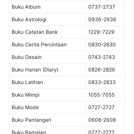
Buku Album
0737-2737
Buku Astrologi
0936-2936
Buku Catatan Bank
1229-7229
Buku Cerita Percintaan
0830-2830
Buku Desain
0743-2743
Buku Harian (Diary)
0826-2826
Buku Latihan
0833-2833
Buku Mimpi
1055-7055
Buku Mode
0727-2727
Buku Pantangan
0608-2608
Buku Ramalan
0777-2777