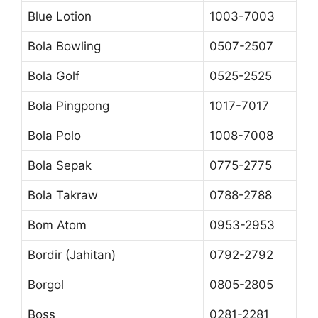
Blue Lotion
1003-7003
Bola Bowling
0507-2507
Bola Golf
0525-2525
Bola Pingpong
1017-7017
Bola Polo
1008-7008
Bola Sepak
0775-2775
Bola Takraw
0788-2788
Bom Atom
0953-2953
Bordir (Jahitan)
0792-2792
Borgol
0805-2805
Boss
0281-2281