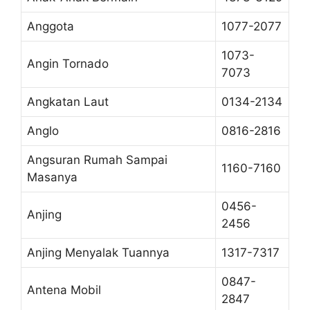
Anggota
1077-2077
1073-
Angin Tornado
7073
Angkatan Laut
0134-2134
Anglo
0816-2816
Angsuran Rumah Sampai
1160-7160
Masanya
0456-
Anjing
2456
Anjing Menyalak Tuannya
1317-7317
0847-
Antena Mobil
2847