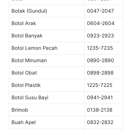
Botak (Gundul)
0047-2047
Botol Arak
0604-2604
Botol Banyak
0923-2923
Botol Lemon Pecah
1235-7235
Botol Minuman
0890-2890
Botol Obat
0898-2898
Botol Plastik
1225-7225
Botol Susu Bayi
0941-2941
Brimob
0138-2138
Buah Apel
0832-2832