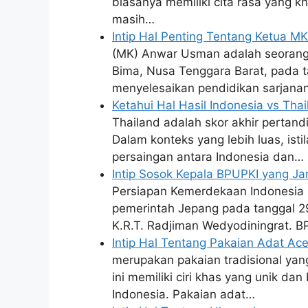
biasanya memiliki cita rasa yang kh
masih…
Intip Hal Penting Tentang Ketua 
(MK) Anwar Usman adalah seorang a
Bima, Nusa Tenggara Barat, pada
menyelesaikan pendidikan sarjan
Ketahui Hal Hasil Indonesia vs Th
Thailand adalah skor akhir pertand
Dalam konteks yang lebih luas, ist
persaingan antara Indonesia dan…
Intip Sosok Kepala BPUPKI yang Ja
Persiapan Kemerdekaan Indonesia 
pemerintah Jepang pada tanggal 29
K.R.T. Radjiman Wedyodiningrat.
Intip Hal Tentang Pakaian Adat Ac
merupakan pakaian tradisional yan
ini memiliki ciri khas yang unik da
Indonesia. Pakaian adat…