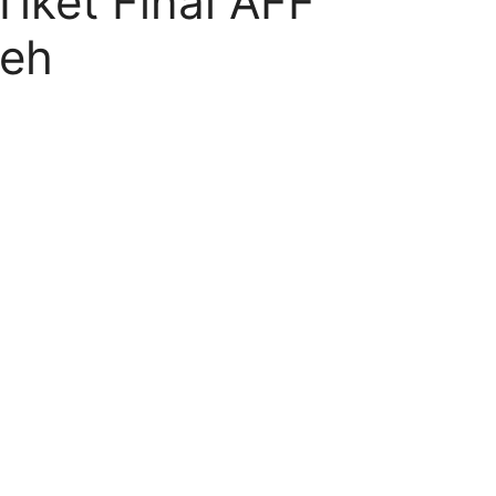
Tiket Final AFF
eh