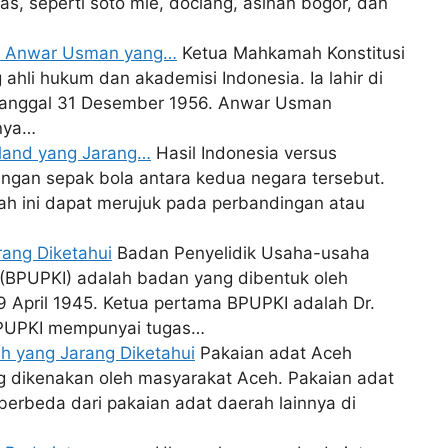
as, seperti soto mie, doclang, asinan bogor, dan
MK Anwar Usman yang…
Ketua Mahkamah Konstitusi
hli hukum dan akademisi Indonesia. Ia lahir di
 tanggal 31 Desember 1956. Anwar Usman
anya…
ailand yang Jarang…
Hasil Indonesia versus
ingan sepak bola antara kedua negara tersebut.
ilah ini dapat merujuk pada perbandingan atau
rang Diketahui
Badan Penyelidik Usaha-usaha
(BPUPKI) adalah badan yang dibentuk oleh
 April 1945. Ketua pertama BPUPKI adalah Dr.
 BPUPKI mempunyai tugas…
eh yang Jarang Diketahui
Pakaian adat Aceh
g dikenakan oleh masyarakat Aceh. Pakaian adat
n berbeda dari pakaian adat daerah lainnya di