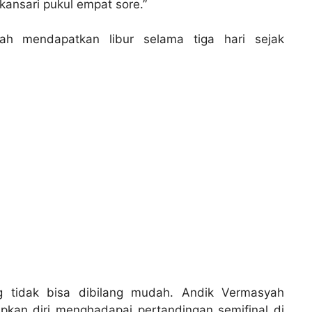
kansari pukul empat sore.”
lah mendapatkan libur selama tiga hari sejak
 tidak bisa dibilang mudah. Andik Vermasyah
pkan diri menghadapai pertandingan semifinal di