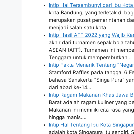
Intip Hal Tersembunyi dari Ibu Ko
kota Bandung, yang terletak di bagi
merupakan pusat pemerintahan dan
menjadi salah satu kota…
Intip Hasil AFF 2022 yang Wajib K
akhir dari turnamen sepak bola ta
ASEAN (AFF). Turnamen ini memper
Tenggara untuk memperebutkan…
Intip Fakta Menarik Tentang "Nega
Stamford Raffles pada tanggal 6 F
bahasa Sanskerta "Singa Pura" yan
dari abad ke-14…
Intip Ragam Makanan Khas Jawa Ba
Barat adalah ragam kuliner yang ber
Makanan ini memiliki cita rasa yan
hingga manis.…
Intip Hal Tentang Ibu Kota Singapu
adalah kota Singapura itu sendiri.