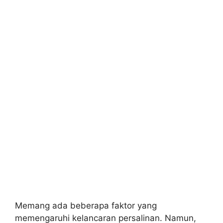
Memang ada beberapa faktor yang
memengaruhi kelancaran persalinan. Namun,