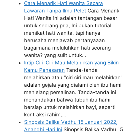
Cara Menarik Hati Wanita Secara
Lawaran Tanpa Ilmu Pelet
Cara Menarik
Hati Wanita ini adalah tantangan besar
untuk seorang pria, Ini bukan tutorial
memikat hati wanita, tapi hanya
berusaha menjawab pertanyaaan
bagaimana meluluhkan hati seorang
wanita? yang sulit untuk…
Intip Ciri-Ciri Mau Melahirkan yang Bikin
Kamu Penasaran
Tanda-tanda
melahirkan atau "ciri ciri mau melahirkan"
adalah gejala yang dialami oleh ibu hamil
menjelang persalinan. Tanda-tanda ini
menandakan bahwa tubuh ibu hamil
bersiap untuk melahirkan bayi, seperti
kontraksi rahim,…
Sinopsis Balika Vadhu 15 Januari 2022,
Anandhi Hari Ini
Sinopsis Balika Vadhu 15