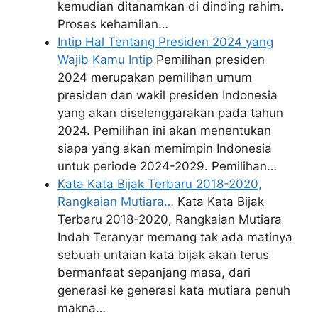
kemudian ditanamkan di dinding rahim.
Proses kehamilan…
Intip Hal Tentang Presiden 2024 yang
Wajib Kamu Intip
Pemilihan presiden
2024 merupakan pemilihan umum
presiden dan wakil presiden Indonesia
yang akan diselenggarakan pada tahun
2024. Pemilihan ini akan menentukan
siapa yang akan memimpin Indonesia
untuk periode 2024-2029. Pemilihan…
Kata Kata Bijak Terbaru 2018-2020,
Rangkaian Mutiara…
Kata Kata Bijak
Terbaru 2018-2020, Rangkaian Mutiara
Indah Teranyar memang tak ada matinya
sebuah untaian kata bijak akan terus
bermanfaat sepanjang masa, dari
generasi ke generasi kata mutiara penuh
makna…