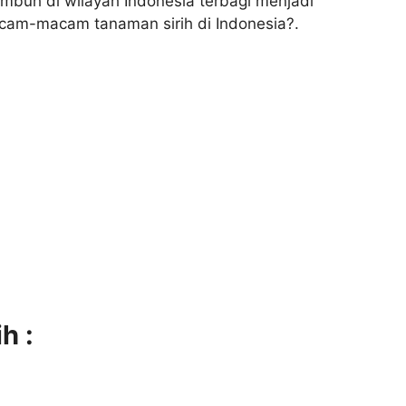
tumbuh di wilayah Indonesia terbagi menjadi
am-macam tanaman sirih di Indonesia?.
h :