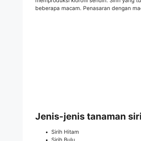
memproduksi klorofil sendiri. Sirih yang 
beberapa macam. Penasaran dengan mac
Jenis-jenis tanaman siri
Sirih Hitam
Sirih Bulu