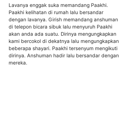
Lavanya enggak suka memandang Paakhi.
Paakhi kelihatan di rumah lalu bersandar
dengan lavanya. Girish memandang anshuman
di telepon bicara sibuk lalu menyuruh Paakhi
akan anda ada suatu. Dirinya mengungkapkan
kami bercokol di dekatnya lalu mengungkapkan
beberapa shayari. Paakhi tersenyum mengikuti
dirinya. Anshuman hadir lalu bersandar dengan
mereka.