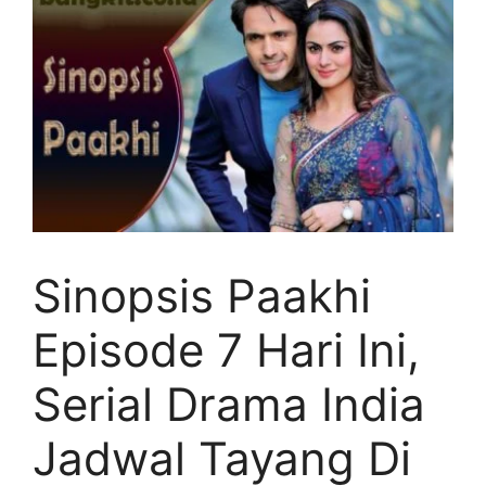
Sinopsis Paakhi
Episode 7 Hari Ini,
Serial Drama India
Jadwal Tayang Di