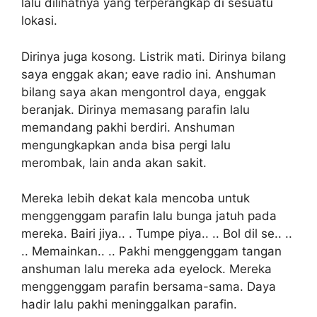
lalu dilihatnya yang terperangkap di sesuatu
lokasi.
Dirinya juga kosong. Listrik mati. Dirinya bilang
saya enggak akan; eave radio ini. Anshuman
bilang saya akan mengontrol daya, enggak
beranjak. Dirinya memasang parafin lalu
memandang pakhi berdiri. Anshuman
mengungkapkan anda bisa pergi lalu
merombak, lain anda akan sakit.
Mereka lebih dekat kala mencoba untuk
menggenggam parafin lalu bunga jatuh pada
mereka. Bairi jiya.. . Tumpe piya.. .. Bol dil se.. ..
.. Memainkan.. .. Pakhi menggenggam tangan
anshuman lalu mereka ada eyelock. Mereka
menggenggam parafin bersama-sama. Daya
hadir lalu pakhi meninggalkan parafin.