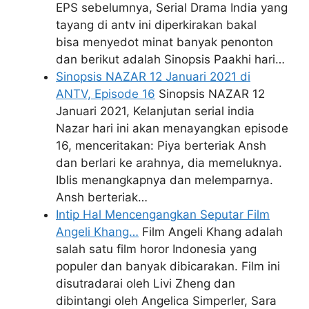
EPS sebelumnya, Serial Drama India yang
tayang di antv ini diperkirakan bakal
bisa menyedot minat banyak penonton
dan berikut adalah Sinopsis Paakhi hari…
Sinopsis NAZAR 12 Januari 2021 di
ANTV, Episode 16
Sinopsis NAZAR 12
Januari 2021, Kelanjutan serial india
Nazar hari ini akan menayangkan episode
16, menceritakan: Piya berteriak Ansh
dan berlari ke arahnya, dia memeluknya.
Iblis menangkapnya dan melemparnya.
Ansh berteriak…
Intip Hal Mencengangkan Seputar Film
Angeli Khang…
Film Angeli Khang adalah
salah satu film horor Indonesia yang
populer dan banyak dibicarakan. Film ini
disutradarai oleh Livi Zheng dan
dibintangi oleh Angelica Simperler, Sara