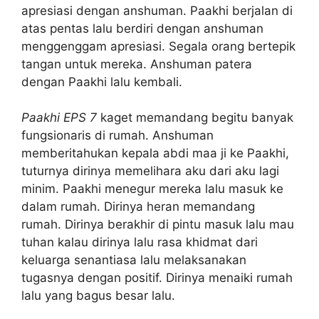
apresiasi dengan anshuman. Paakhi berjalan di
atas pentas lalu berdiri dengan anshuman
menggenggam apresiasi. Segala orang bertepik
tangan untuk mereka. Anshuman patera
dengan Paakhi lalu kembali.
Paakhi EPS 7
kaget memandang begitu banyak
fungsionaris di rumah. Anshuman
memberitahukan kepala abdi maa ji ke Paakhi,
tuturnya dirinya memelihara aku dari aku lagi
minim. Paakhi menegur mereka lalu masuk ke
dalam rumah. Dirinya heran memandang
rumah. Dirinya berakhir di pintu masuk lalu mau
tuhan kalau dirinya lalu rasa khidmat dari
keluarga senantiasa lalu melaksanakan
tugasnya dengan positif. Dirinya menaiki rumah
lalu yang bagus besar lalu.