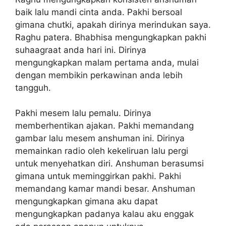
baik lalu mandi cinta anda. Pakhi bersoal
gimana chutki, apakah dirinya merindukan saya.
Raghu patera. Bhabhisa mengungkapkan pakhi
suhaagraat anda hari ini. Dirinya
mengungkapkan malam pertama anda, mulai
dengan membikin perkawinan anda lebih
tangguh.
Pakhi mesem lalu pemalu. Dirinya
memberhentikan ajakan. Pakhi memandang
gambar lalu mesem anshuman ini. Dirinya
memainkan radio oleh kekeliruan lalu pergi
untuk menyehatkan diri. Anshuman berasumsi
gimana untuk meminggirkan pakhi. Pakhi
memandang kamar mandi besar. Anshuman
mengungkapkan gimana aku dapat
mengungkapkan padanya kalau aku enggak