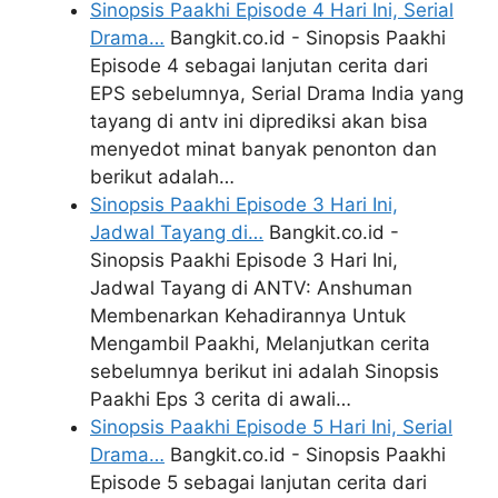
Sinopsis Paakhi Episode 4 Hari Ini, Serial
Drama…
Bangkit.co.id - Sinopsis Paakhi
Episode 4 sebagai lanjutan cerita dari
EPS sebelumnya, Serial Drama India yang
tayang di antv ini diprediksi akan bisa
menyedot minat banyak penonton dan
berikut adalah…
Sinopsis Paakhi Episode 3 Hari Ini,
Jadwal Tayang di…
Bangkit.co.id -
Sinopsis Paakhi Episode 3 Hari Ini,
Jadwal Tayang di ANTV: Anshuman
Membenarkan Kehadirannya Untuk
Mengambil Paakhi, Melanjutkan cerita
sebelumnya berikut ini adalah Sinopsis
Paakhi Eps 3 cerita di awali…
Sinopsis Paakhi Episode 5 Hari Ini, Serial
Drama…
Bangkit.co.id - Sinopsis Paakhi
Episode 5 sebagai lanjutan cerita dari