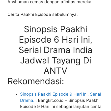
Anshuman cemas dengan afinitas mereka.
Cerita Paakhi Episode sebelumnya:
Sinopsis Paakhi
Episode 6 Hari Ini,
Serial Drama India
Jadwal Tayang Di
ANTV
Rekomendasi:
Sinopsis Paakhi Episode 9 Hari Ini, Serial
Drama…
Bangkit.co.id – Sinopsis Paakhi
Episode 9 Hari ini sebagai lanjutan cerita