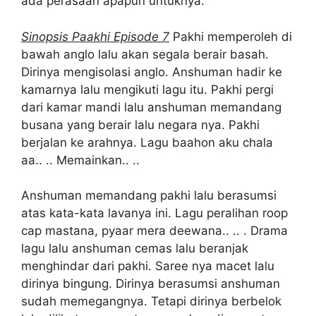
ada perasaan apapun untuknya.
Sinopsis Paakhi Episode 7
Pakhi memperoleh di
bawah anglo lalu akan segala berair basah.
Dirinya mengisolasi anglo. Anshuman hadir ke
kamarnya lalu mengikuti lagu itu. Pakhi pergi
dari kamar mandi lalu anshuman memandang
busana yang berair lalu negara nya. Pakhi
berjalan ke arahnya. Lagu baahon aku chala
aa.. .. Memainkan.. ..
Anshuman memandang pakhi lalu berasumsi
atas kata-kata lavanya ini. Lagu peralihan roop
cap mastana, pyaar mera deewana.. .. . Drama
lagu lalu anshuman cemas lalu beranjak
menghindar dari pakhi. Saree nya macet lalu
dirinya bingung. Dirinya berasumsi anshuman
sudah memegangnya. Tetapi dirinya berbelok