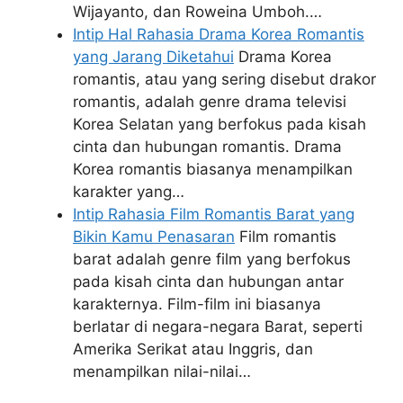
Wijayanto, dan Roweina Umboh.…
Intip Hal Rahasia Drama Korea Romantis
yang Jarang Diketahui
Drama Korea
romantis, atau yang sering disebut drakor
romantis, adalah genre drama televisi
Korea Selatan yang berfokus pada kisah
cinta dan hubungan romantis. Drama
Korea romantis biasanya menampilkan
karakter yang…
Intip Rahasia Film Romantis Barat yang
Bikin Kamu Penasaran
Film romantis
barat adalah genre film yang berfokus
pada kisah cinta dan hubungan antar
karakternya. Film-film ini biasanya
berlatar di negara-negara Barat, seperti
Amerika Serikat atau Inggris, dan
menampilkan nilai-nilai…