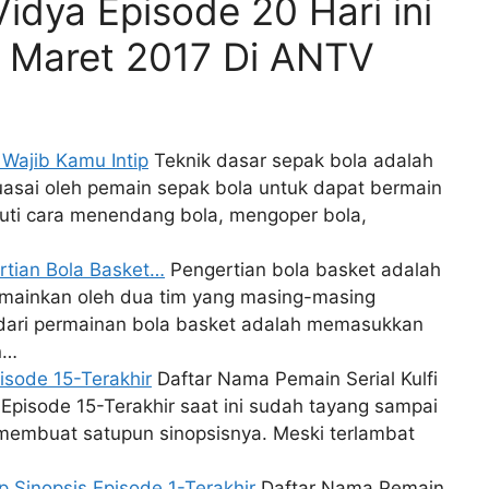
Vidya Episode 20 Hari ini
 Maret 2017 Di ANTV
 Wajib Kamu Intip
Teknik dasar sepak bola adalah
uasai oleh pemain sepak bola untuk dapat bermain
iputi cara menendang bola, mengoper bola,
rtian Bola Basket…
Pengertian bola basket adalah
imainkan oleh dua tim yang masing-masing
 dari permainan bola basket adalah memasukkan
n…
isode 15-Terakhir
Daftar Nama Pemain Serial Kulfi
fi Episode 15-Terakhir saat ini sudah tayang sampai
 membuat satupun sinopsisnya. Meski terlambat
Sinopsis Episode 1-Terakhir
Daftar Nama Pemain