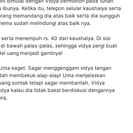
i ini dimulai dengan Vidya bermohon pada tuhan
unya. Ketika itu, telepon selular kaushalya serta
orang memandang dia atas baik serta dia sungguh
hema sudah melindungi atas baik nya.
 serta menempuh rs. 40 dari kaushalya. Di sisi
n di bawah palas-palas, sehingga vidya pergi buat
l uang menjadi gantinya!
V Uma kaget. Sagar menggenggam vidya tangan
 sudah membekuk alap-alap! Uma menjelaskan
uang sontak tetapi sagar membantah. Vidya
idya kalau dia tidak bakal berdiskusi dengannya
ra,