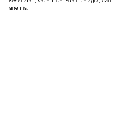
kesehatan, seperti beri-beri, pelagra, dan
anemia.