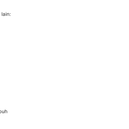
lain:
buh