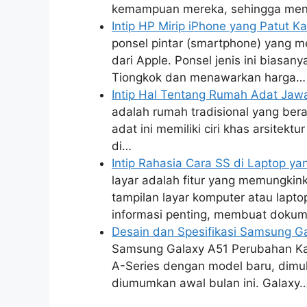
kemampuan mereka, sehingga menc
Intip HP Mirip iPhone yang Patut K
ponsel pintar (smartphone) yang me
dari Apple. Ponsel jenis ini biasa
Tiongkok dan menawarkan harga…
Intip Hal Tentang Rumah Adat Jaw
adalah rumah tradisional yang ber
adat ini memiliki ciri khas arsitek
di…
Intip Rahasia Cara SS di Laptop y
layar adalah fitur yang memungki
tampilan layar komputer atau lapto
informasi penting, membuat dokum
Desain dan Spesifikasi Samsung 
Samsung Galaxy A51 Perubahan Ka
A-Series dengan model baru, dimu
diumumkan awal bulan ini. Galaxy